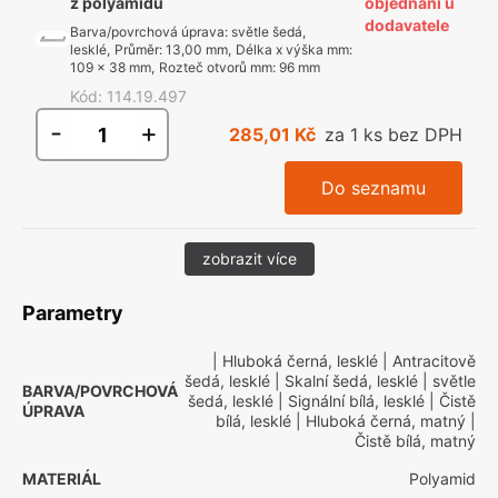
z polyamidu
objednání u
dodavatele
Barva/povrchová úprava
:
světle šedá,
lesklé
,
Průměr
:
13,00 mm
,
Délka x výška mm
:
109 x 38 mm
,
Rozteč otvorů mm
:
96 mm
Kód
:
114.19.497
-
+
285,01 Kč
za 1 ks bez DPH
Do seznamu
zobrazit více
Parametry
| Hluboká černá, lesklé
| Antracitově
šedá, lesklé
| Skalní šedá, lesklé
| světle
BARVA/POVRCHOVÁ
šedá, lesklé
| Signální bílá, lesklé
| Čistě
ÚPRAVA
bílá, lesklé
| Hluboká černá, matný
|
Čistě bílá, matný
MATERIÁL
Polyamid