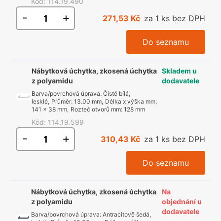
Kód
:
114.19.490
-
+
271,53 Kč
za 1 ks bez DPH
Do seznamu
Nábytková úchytka, zkosená úchytka
Skladem u
z polyamidu
dodavatele
Barva/povrchová úprava
:
Čistě bílá,
lesklé
,
Průměr
:
13.00 mm
,
Délka x výška mm
:
141 x 38 mm
,
Rozteč otvorů mm
:
128 mm
Kód
:
114.19.599
-
+
310,43 Kč
za 1 ks bez DPH
Do seznamu
Nábytková úchytka, zkosená úchytka
Na
z polyamidu
objednání u
dodavatele
Barva/povrchová úprava
:
Antracitově šedá,