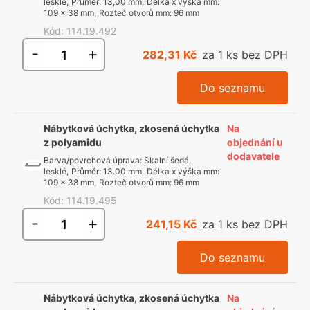
lesklé
,
Průměr
:
13,00 mm
,
Délka x výška mm
:
109 x 38 mm
,
Rozteč otvorů mm
:
96 mm
Kód
:
114.19.492
-
+
282,31 Kč
za 1 ks bez DPH
Do seznamu
Nábytková úchytka, zkosená úchytka
Na
z polyamidu
objednání u
dodavatele
Barva/povrchová úprava
:
Skalní šedá,
lesklé
,
Průměr
:
13.00 mm
,
Délka x výška mm
:
109 x 38 mm
,
Rozteč otvorů mm
:
96 mm
Kód
:
114.19.495
-
+
241,15 Kč
za 1 ks bez DPH
Do seznamu
Nábytková úchytka, zkosená úchytka
Na