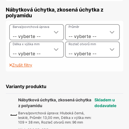
Nábytková úchytka, zkosená úchytka z
polyamidu
Barva/povrchová úprava
Průměr
-- vyberte --
-- vyberte --
Délka x výška mm
Rozteč otvorů mm
-- vyberte --
-- vyberte --
Zrušit filtry
Varianty produktu
Nábytková úchytka, zkosená úchytka
Skladem u
z polyamidu
dodavatele
Barva/povrchová úprava
:
Hluboká černá,
lesklé
,
Průměr
:
13,00 mm
,
Délka x výška mm
:
109 x 38 mm
,
Rozteč otvorů mm
:
96 mm