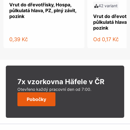
Vrut do dřevotřísky, Hospa,
42 variant
půlkulatá hlava, PZ, plný závit,
pozink
Vrut do dřevotř
půlkulatá hlava, 
pozink
0,39 Kč
Od
0,17 Kč
7x vzorkovna Häfele v ČR
Otevřeno každý pracovní den od 7:00.
Pobočky