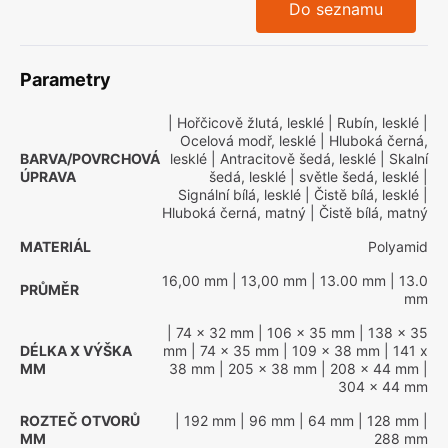
Do seznamu
Parametry
| Hořčicově žlutá, lesklé
| Rubín, lesklé
|
Ocelová modř, lesklé
| Hluboká černá,
BARVA/POVRCHOVÁ
lesklé
| Antracitově šedá, lesklé
| Skalní
ÚPRAVA
šedá, lesklé
| světle šedá, lesklé
|
Signální bílá, lesklé
| Čistě bílá, lesklé
|
Hluboká černá, matný
| Čistě bílá, matný
MATERIÁL
Polyamid
16,00 mm
| 13,00 mm
| 13.00 mm
| 13.0
PRŮMĚR
mm
| 74 x 32 mm
| 106 x 35 mm
| 138 x 35
DÉLKA X VÝŠKA
mm
| 74 x 35 mm
| 109 x 38 mm
| 141 x
MM
38 mm
| 205 x 38 mm
| 208 x 44 mm
|
304 x 44 mm
ROZTEČ OTVORŮ
| 192 mm
| 96 mm
| 64 mm
| 128 mm
|
MM
288 mm