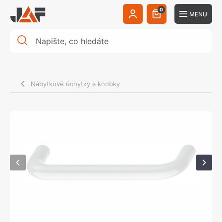
0
MENU
Nábytkové úchytky a knobky