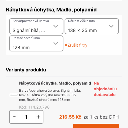
Nábytková úchytka, Madlo, polyamid
Barva/povrchová úprava
Délka x výška mm
Signální bílá, lesklé
138 x 35 mm
Rozteč otvorů mm
Zrušit filtry
128 mm
Varianty produktu
Nábytková úchytka, Madlo, polyamid
Na
objednání u
Barva/povrchová úprava
:
Signální bílá,
dodavatele
lesklé
,
Délka x výška mm
:
138 x 35
mm
,
Rozteč otvorů mm
:
128 mm
Kód
:
114.20.798
-
+
216,55 Kč
za 1 ks bez DPH