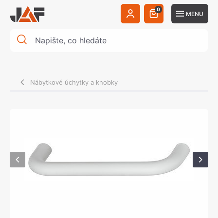
0
MENU
Nábytkové úchytky a knobky