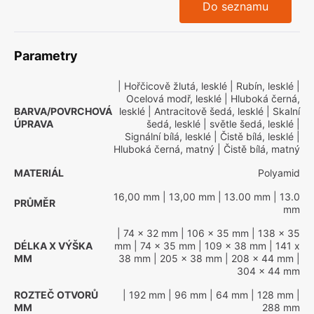
Do seznamu
Parametry
| Hořčicově žlutá, lesklé
| Rubín, lesklé
|
Ocelová modř, lesklé
| Hluboká černá,
BARVA/POVRCHOVÁ
lesklé
| Antracitově šedá, lesklé
| Skalní
ÚPRAVA
šedá, lesklé
| světle šedá, lesklé
|
Signální bílá, lesklé
| Čistě bílá, lesklé
|
Hluboká černá, matný
| Čistě bílá, matný
MATERIÁL
Polyamid
16,00 mm
| 13,00 mm
| 13.00 mm
| 13.0
PRŮMĚR
mm
| 74 x 32 mm
| 106 x 35 mm
| 138 x 35
DÉLKA X VÝŠKA
mm
| 74 x 35 mm
| 109 x 38 mm
| 141 x
MM
38 mm
| 205 x 38 mm
| 208 x 44 mm
|
304 x 44 mm
ROZTEČ OTVORŮ
| 192 mm
| 96 mm
| 64 mm
| 128 mm
|
MM
288 mm