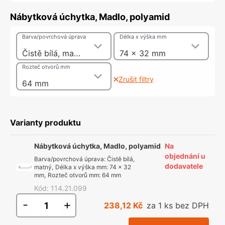
Nábytková úchytka, Madlo, polyamid
Barva/povrchová úprava
Délka x výška mm
Čistě bílá, matný
74 x 32 mm
Rozteč otvorů mm
Zrušit filtry
64 mm
Varianty produktu
Nábytková úchytka, Madlo, polyamid
Na
objednání u
Barva/povrchová úprava
:
Čistě bílá,
dodavatele
matný
,
Délka x výška mm
:
74 x 32
mm
,
Rozteč otvorů mm
:
64 mm
Kód
:
114.21.099
-
+
238,12 Kč
za 1 ks bez DPH