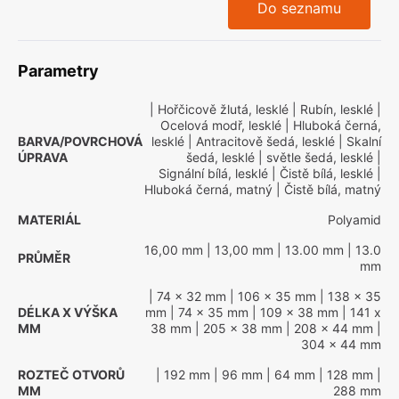
Do seznamu
Parametry
| Hořčicově žlutá, lesklé
| Rubín, lesklé
|
Ocelová modř, lesklé
| Hluboká černá,
BARVA/POVRCHOVÁ
lesklé
| Antracitově šedá, lesklé
| Skalní
ÚPRAVA
šedá, lesklé
| světle šedá, lesklé
|
Signální bílá, lesklé
| Čistě bílá, lesklé
|
Hluboká černá, matný
| Čistě bílá, matný
MATERIÁL
Polyamid
16,00 mm
| 13,00 mm
| 13.00 mm
| 13.0
PRŮMĚR
mm
| 74 x 32 mm
| 106 x 35 mm
| 138 x 35
DÉLKA X VÝŠKA
mm
| 74 x 35 mm
| 109 x 38 mm
| 141 x
MM
38 mm
| 205 x 38 mm
| 208 x 44 mm
|
304 x 44 mm
ROZTEČ OTVORŮ
| 192 mm
| 96 mm
| 64 mm
| 128 mm
|
MM
288 mm