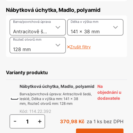
Nábytková úchytka, Madlo, polyamid
Barva/povrchová úprava
Délka x výška mm
Antracitově šedá, lesklé
141 x 38 mm
Rozteč otvorů mm
Zrušit filtry
128 mm
Varianty produktu
Nábytková úchytka, Madlo, polyamid
Na
objednání u
Barva/povrchová úprava
:
Antracitově šedá,
dodavatele
lesklé
,
Délka x výška mm
:
141 x 38
mm
,
Rozteč otvorů mm
:
128 mm
Kód
:
114.22.392
-
+
370,98 Kč
za 1 ks bez DPH