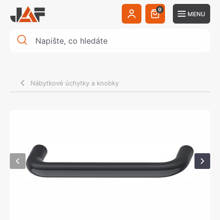
0
MENU
Nábytkové úchytky a knobky