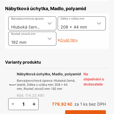
Nábytková úchytka, Madlo, polyamid
Barva/povrchová úprava
Délka x výška mm
Hluboká černá, lesklé
208 x 44 mm
Rozteč otvorů mm
Zrušit filtry
192 mm
Varianty produktu
Nábytková úchytka, Madlo, polyamid
Na
objednání u
Barva/povrchová úprava
:
Hluboká černá,
dodavatele
lesklé
,
Délka x výška mm
:
208 x 44
mm
,
Rozteč otvorů mm
:
192 mm
Kód
:
114.23.490
-
+
779,92 Kč
za 1 ks bez DPH