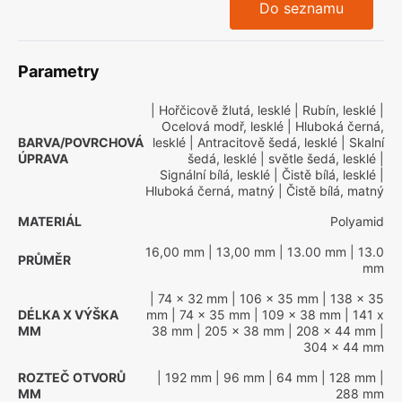
Do seznamu
Parametry
| Hořčicově žlutá, lesklé
| Rubín, lesklé
|
Ocelová modř, lesklé
| Hluboká černá,
BARVA/POVRCHOVÁ
lesklé
| Antracitově šedá, lesklé
| Skalní
ÚPRAVA
šedá, lesklé
| světle šedá, lesklé
|
Signální bílá, lesklé
| Čistě bílá, lesklé
|
Hluboká černá, matný
| Čistě bílá, matný
MATERIÁL
Polyamid
16,00 mm
| 13,00 mm
| 13.00 mm
| 13.0
PRŮMĚR
mm
| 74 x 32 mm
| 106 x 35 mm
| 138 x 35
DÉLKA X VÝŠKA
mm
| 74 x 35 mm
| 109 x 38 mm
| 141 x
MM
38 mm
| 205 x 38 mm
| 208 x 44 mm
|
304 x 44 mm
ROZTEČ OTVORŮ
| 192 mm
| 96 mm
| 64 mm
| 128 mm
|
MM
288 mm