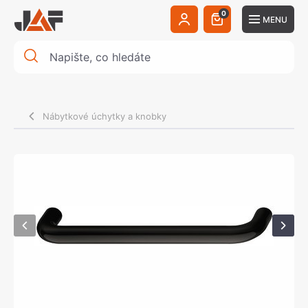
0
MENU
Nábytkové úchytky a knobky