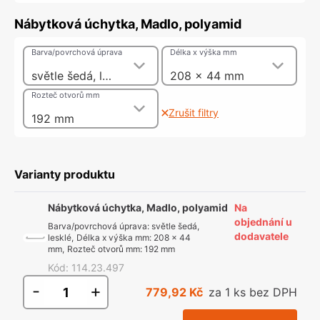
Nábytková úchytka, Madlo, polyamid
Barva/povrchová úprava
Délka x výška mm
světle šedá, lesklé
208 x 44 mm
Rozteč otvorů mm
Zrušit filtry
192 mm
Varianty produktu
Nábytková úchytka, Madlo, polyamid
Na
objednání u
Barva/povrchová úprava
:
světle šedá,
dodavatele
lesklé
,
Délka x výška mm
:
208 x 44
mm
,
Rozteč otvorů mm
:
192 mm
Kód
:
114.23.497
-
+
779,92 Kč
za 1 ks bez DPH