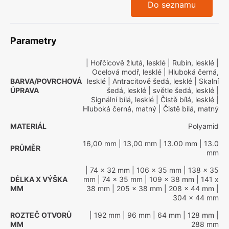
Do seznamu
Parametry
| Hořčicově žlutá, lesklé
| Rubín, lesklé
|
Ocelová modř, lesklé
| Hluboká černá,
BARVA/POVRCHOVÁ
lesklé
| Antracitově šedá, lesklé
| Skalní
ÚPRAVA
šedá, lesklé
| světle šedá, lesklé
|
Signální bílá, lesklé
| Čistě bílá, lesklé
|
Hluboká černá, matný
| Čistě bílá, matný
MATERIÁL
Polyamid
16,00 mm
| 13,00 mm
| 13.00 mm
| 13.0
PRŮMĚR
mm
| 74 x 32 mm
| 106 x 35 mm
| 138 x 35
DÉLKA X VÝŠKA
mm
| 74 x 35 mm
| 109 x 38 mm
| 141 x
MM
38 mm
| 205 x 38 mm
| 208 x 44 mm
|
304 x 44 mm
ROZTEČ OTVORŮ
| 192 mm
| 96 mm
| 64 mm
| 128 mm
|
MM
288 mm