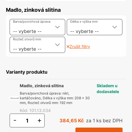
Madlo, zinková slitina
Barva/povrchová úprava
Délka x výška mm
-- vyberte --
-- vyberte --
Rozteč otvorů mm
Zrušit filtry
-- vyberte --
Varianty produktu
Madlo, zinková slitina
Skladem u
dodavatele
Barva/povrchová úprava
:
nikl,
kartáčováno
,
Délka x výška mm
:
208 x 30
mm
,
Rozteč otvorů mm
:
192 mm
Kód
:
101.13.034
-
+
384,65 Kč
za 1 ks bez DPH