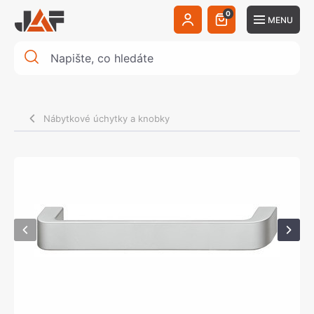
0
MENU
Nábytkové úchytky a knobky