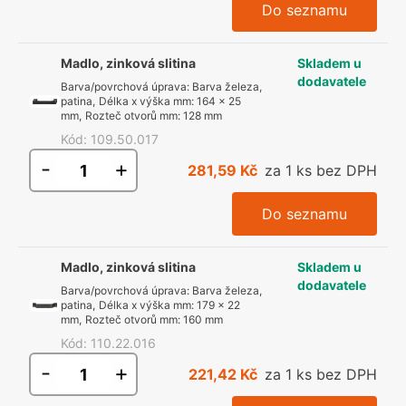
Do seznamu
Madlo, zinková slitina
Skladem u
dodavatele
Barva/povrchová úprava
:
Barva železa,
patina
,
Délka x výška mm
:
164 x 25
mm
,
Rozteč otvorů mm
:
128 mm
Kód
:
109.50.017
-
+
281,59 Kč
za 1 ks bez DPH
Do seznamu
Madlo, zinková slitina
Skladem u
dodavatele
Barva/povrchová úprava
:
Barva železa,
patina
,
Délka x výška mm
:
179 x 22
mm
,
Rozteč otvorů mm
:
160 mm
Kód
:
110.22.016
-
+
221,42 Kč
za 1 ks bez DPH