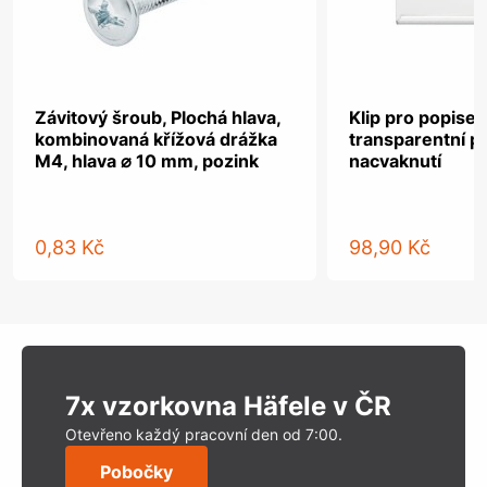
Závitový šroub, Plochá hlava,
Klip pro popisek
kombinovaná křížová drážka
transparentní pl
M4, hlava ⌀ 10 mm, pozink
nacvaknutí
0,83 Kč
98,90 Kč
7x vzorkovna Häfele v ČR
Otevřeno každý pracovní den od 7:00.
Pobočky