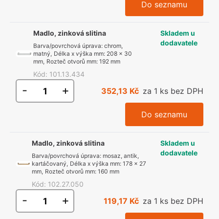
Do seznamu
Madlo, zinková slitina
Skladem u
dodavatele
Barva/povrchová úprava
:
chrom,
matný
,
Délka x výška mm
:
208 x 30
mm
,
Rozteč otvorů mm
:
192 mm
Kód
:
101.13.434
-
+
352,13 Kč
za 1 ks bez DPH
Do seznamu
Madlo, zinková slitina
Skladem u
dodavatele
Barva/povrchová úprava
:
mosaz, antik,
kartáčovaný
,
Délka x výška mm
:
178 x 27
mm
,
Rozteč otvorů mm
:
160 mm
Kód
:
102.27.050
-
+
119,17 Kč
za 1 ks bez DPH