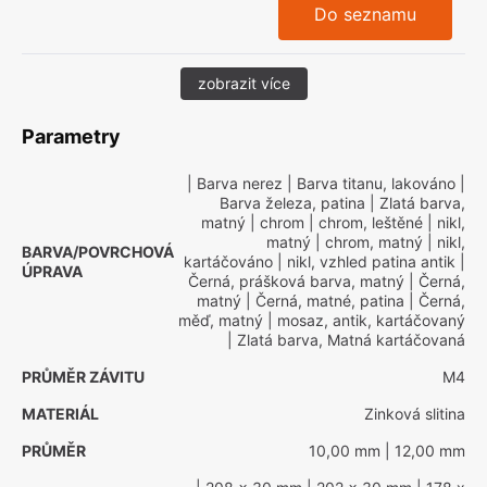
Do seznamu
zobrazit více
Parametry
| Barva nerez
| Barva titanu, lakováno
|
Barva železa, patina
| Zlatá barva,
matný
| chrom
| chrom, leštěné
| nikl,
matný
| chrom, matný
| nikl,
BARVA/POVRCHOVÁ
kartáčováno
| nikl, vzhled patina antik
|
ÚPRAVA
Černá, prášková barva, matný
| Černá,
matný
| Černá, matné, patina
| Černá,
měď, matný
| mosaz, antik, kartáčovaný
| Zlatá barva, Matná kartáčovaná
PRŮMĚR ZÁVITU
M4
MATERIÁL
Zinková slitina
PRŮMĚR
10,00 mm
| 12,00 mm