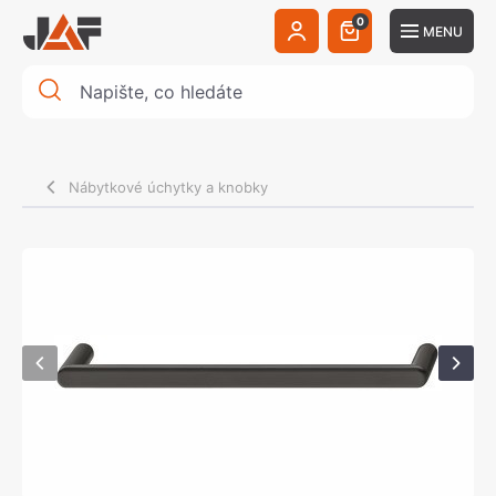
0
MENU
Nábytkové úchytky a knobky