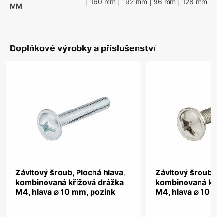
| 160 mm
| 192 mm
| 96 mm
| 128 mm
MM
Doplňkové výrobky a příslušenství
Závitový šroub, Plochá hlava,
Závitový šroub, 
kombinovaná křížová drážka
kombinovaná kř
M4, hlava ⌀ 10 mm, pozink
M4, hlava ⌀ 10 