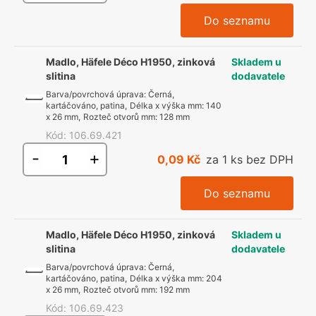
Do seznamu
Madlo, Häfele Déco H1950, zinková
Skladem u
slitina
dodavatele
Barva/povrchová úprava
:
Černá,
kartáčováno, patina
,
Délka x výška mm
:
140
x 26 mm
,
Rozteč otvorů mm
:
128 mm
Kód
:
106.69.421
-
+
0,09 Kč
za 1 ks bez DPH
Do seznamu
Madlo, Häfele Déco H1950, zinková
Skladem u
slitina
dodavatele
Barva/povrchová úprava
:
Černá,
kartáčováno, patina
,
Délka x výška mm
:
204
x 26 mm
,
Rozteč otvorů mm
:
192 mm
Kód
:
106.69.423