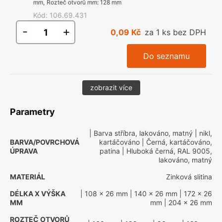
mm
,
Rozteč otvorů mm
:
128 mm
Kód
:
106.69.431
-
+
0,09 Kč
za 1 ks bez DPH
Do seznamu
zobrazit více
Parametry
| Barva stříbra, lakováno, matný
| nikl,
BARVA/POVRCHOVÁ
kartáčováno
| Černá, kartáčováno,
ÚPRAVA
patina
| Hluboká černá, RAL 9005,
lakováno, matný
MATERIÁL
Zinková slitina
DÉLKA X VÝŠKA
| 108 x 26 mm
| 140 x 26 mm
| 172 x 26
MM
mm
| 204 x 26 mm
ROZTEČ OTVORŮ