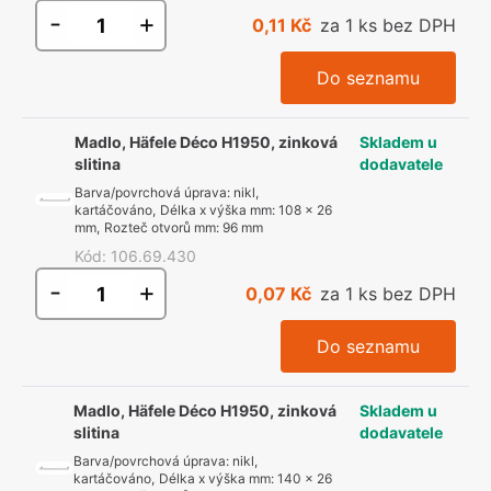
-
+
0,11 Kč
za 1 ks bez DPH
Do seznamu
Madlo, Häfele Déco H1950, zinková
Skladem u
slitina
dodavatele
Barva/povrchová úprava
:
nikl,
kartáčováno
,
Délka x výška mm
:
108 x 26
mm
,
Rozteč otvorů mm
:
96 mm
Kód
:
106.69.430
-
+
0,07 Kč
za 1 ks bez DPH
Do seznamu
Madlo, Häfele Déco H1950, zinková
Skladem u
slitina
dodavatele
Barva/povrchová úprava
:
nikl,
kartáčováno
,
Délka x výška mm
:
140 x 26