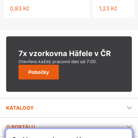
0,83 Kč
1,23 Kč
7x vzorkovna Häfele v ČR
Otevřeno každý pracovní den od 7:00.
Pobočky
KATALOGY
Nábytkové kování Häfele
O PORTÁLU
Stavební katalog Häfele