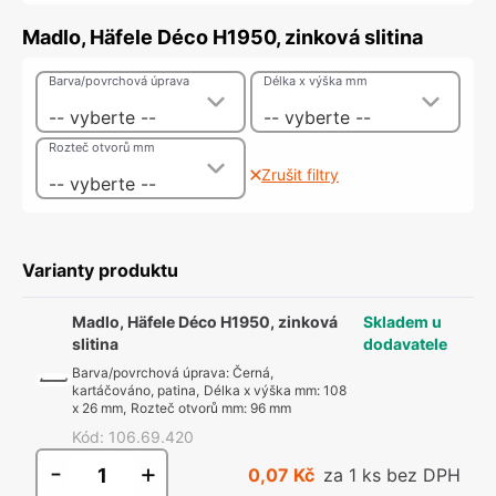
Madlo, Häfele Déco H1950, zinková slitina
Barva/povrchová úprava
Délka x výška mm
-- vyberte --
-- vyberte --
Rozteč otvorů mm
Zrušit filtry
-- vyberte --
Varianty produktu
Madlo, Häfele Déco H1950, zinková
Skladem u
slitina
dodavatele
Barva/povrchová úprava
:
Černá,
kartáčováno, patina
,
Délka x výška mm
:
108
x 26 mm
,
Rozteč otvorů mm
:
96 mm
Kód
:
106.69.420
-
+
0,07 Kč
za 1 ks bez DPH