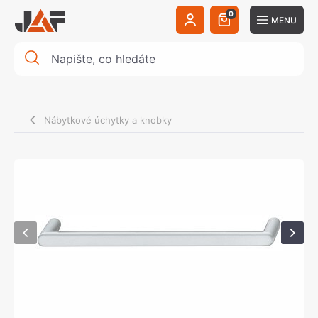
0
MENU
Nábytkové úchytky a knobky