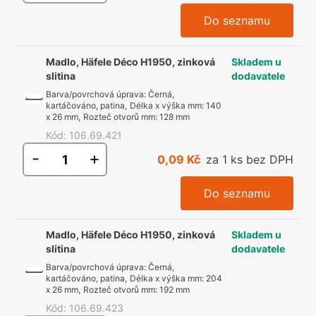
Do seznamu
Madlo, Häfele Déco H1950, zinková
Skladem u
slitina
dodavatele
Barva/povrchová úprava
:
Černá,
kartáčováno, patina
,
Délka x výška mm
:
140
x 26 mm
,
Rozteč otvorů mm
:
128 mm
Kód
:
106.69.421
-
+
0,09 Kč
za 1 ks bez DPH
Do seznamu
Madlo, Häfele Déco H1950, zinková
Skladem u
slitina
dodavatele
Barva/povrchová úprava
:
Černá,
kartáčováno, patina
,
Délka x výška mm
:
204
x 26 mm
,
Rozteč otvorů mm
:
192 mm
Kód
:
106.69.423