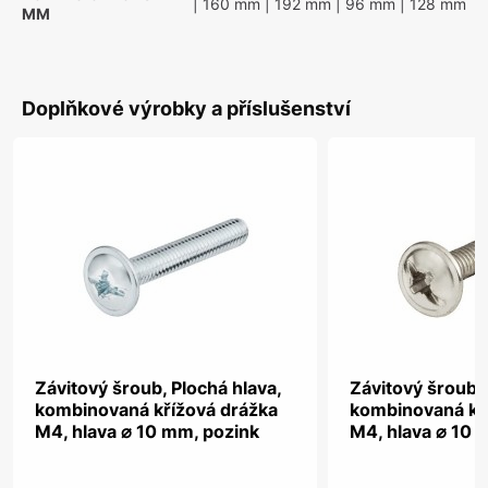
| 160 mm
| 192 mm
| 96 mm
| 128 mm
MM
Doplňkové výrobky a příslušenství
Závitový šroub, Plochá hlava,
Závitový šroub, 
kombinovaná křížová drážka
kombinovaná kř
M4, hlava ⌀ 10 mm, pozink
M4, hlava ⌀ 10 