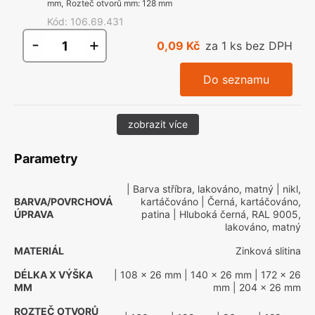
mm
,
Rozteč otvorů mm
:
128 mm
Kód
:
106.69.431
-
+
0,09 Kč
za 1 ks bez DPH
Do seznamu
zobrazit více
Parametry
| Barva stříbra, lakováno, matný
| nikl,
BARVA/POVRCHOVÁ
kartáčováno
| Černá, kartáčováno,
ÚPRAVA
patina
| Hluboká černá, RAL 9005,
lakováno, matný
MATERIÁL
Zinková slitina
DÉLKA X VÝŠKA
| 108 x 26 mm
| 140 x 26 mm
| 172 x 26
MM
mm
| 204 x 26 mm
ROZTEČ OTVORŮ