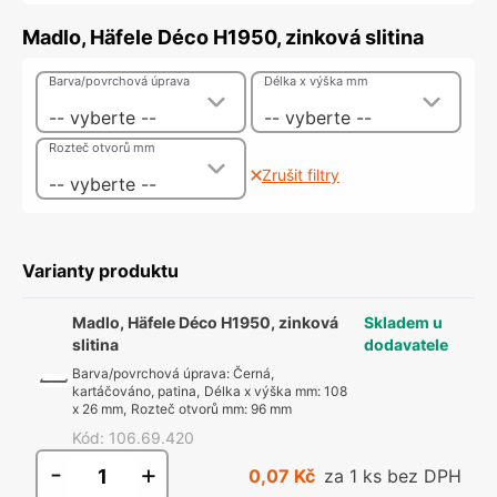
Madlo, Häfele Déco H1950, zinková slitina
Barva/povrchová úprava
Délka x výška mm
-- vyberte --
-- vyberte --
Rozteč otvorů mm
Zrušit filtry
-- vyberte --
Varianty produktu
Madlo, Häfele Déco H1950, zinková
Skladem u
slitina
dodavatele
Barva/povrchová úprava
:
Černá,
kartáčováno, patina
,
Délka x výška mm
:
108
x 26 mm
,
Rozteč otvorů mm
:
96 mm
Kód
:
106.69.420
-
+
0,07 Kč
za 1 ks bez DPH