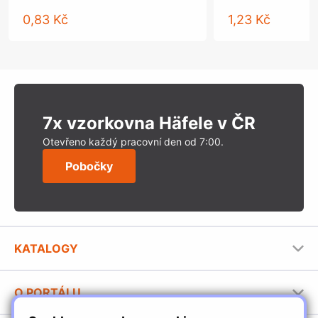
0,83 Kč
1,23 Kč
7x vzorkovna Häfele v ČR
Otevřeno každý pracovní den od 7:00.
Pobočky
KATALOGY
Nábytkové kování Häfele
O PORTÁLU
Stavební katalog Häfele