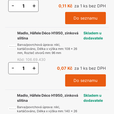
-
+
0,11 Kč
za 1 ks bez DPH
Do seznamu
Madlo, Häfele Déco H1950, zinková
Skladem u
slitina
dodavatele
Barva/povrchová úprava
:
nikl,
kartáčováno
,
Délka x výška mm
:
108 x 26
mm
,
Rozteč otvorů mm
:
96 mm
Kód
:
106.69.430
-
+
0,07 Kč
za 1 ks bez DPH
Do seznamu
Madlo, Häfele Déco H1950, zinková
Skladem u
slitina
dodavatele
Barva/povrchová úprava
:
nikl,
kartáčováno
,
Délka x výška mm
:
140 x 26