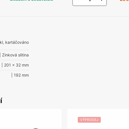
ikl, kartáčováno
| Zinková slitina
| 201 x 32 mm
| 192 mm
í
VÝPRODEJ