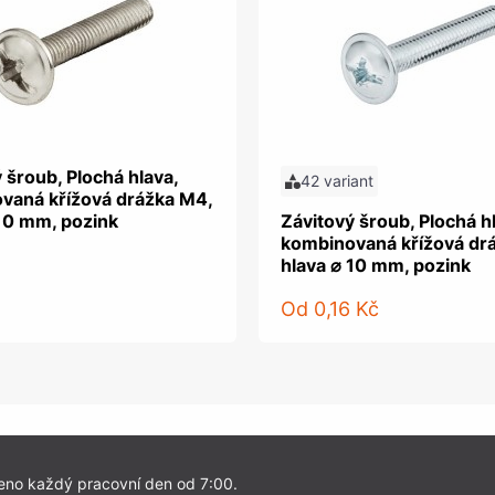
 šroub, Plochá hlava,
42 variant
vaná křížová drážka M4,
 10 mm, pozink
Závitový šroub, Plochá h
kombinovaná křížová dr
hlava ⌀ 10 mm, pozink
Od
0,16 Kč
eno každý pracovní den od 7:00.