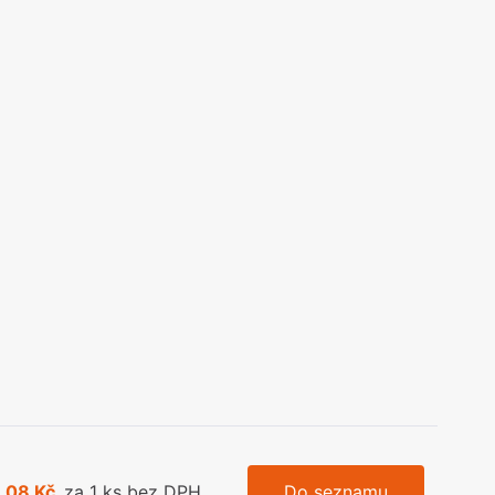
olečka
olové nohy, Nábytkové nohy a
chanismy nastavení
olová kování
bytkové kluzáky a kolečka
,08 Kč
za 1 ks bez DPH
Do seznamu