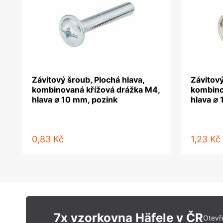
Závitový šroub, Plochá hlava,
Závitový
kombinovaná křížová drážka M4,
kombino
hlava ⌀ 10 mm, pozink
hlava ⌀
0,83 Kč
1,23 Kč
7x vzorkovna Häfele v ČR
Otevř