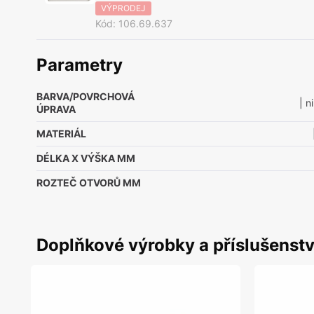
VÝPRODEJ
Kód
:
106.69.637
Parametry
BARVA/POVRCHOVÁ
| n
ÚPRAVA
MATERIÁL
DÉLKA X VÝŠKA MM
ROZTEČ OTVORŮ MM
Doplňkové výrobky a příslušenstv