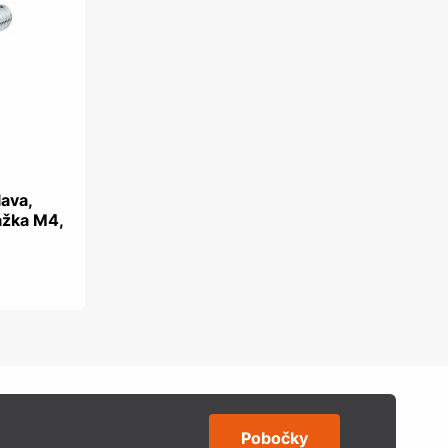
lava,
ážka M4,
Pobočky