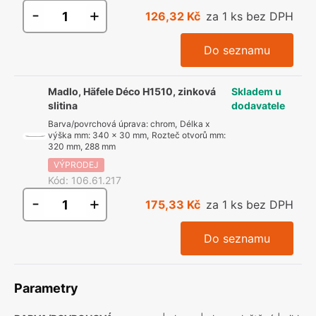
-
+
126,32 Kč
za 1 ks bez DPH
Do seznamu
Madlo, Häfele Déco H1510, zinková
Skladem u
slitina
dodavatele
Barva/povrchová úprava
:
chrom
,
Délka x
výška mm
:
340 x 30 mm
,
Rozteč otvorů mm
:
320 mm, 288 mm
VÝPRODEJ
Kód
:
106.61.217
-
+
175,33 Kč
za 1 ks bez DPH
Do seznamu
Parametry