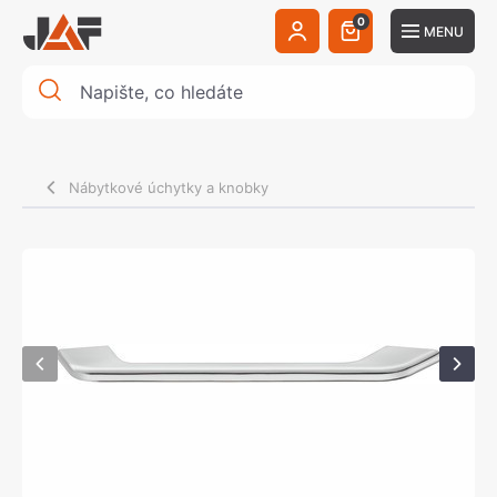
0
MENU
Nábytkové úchytky a knobky