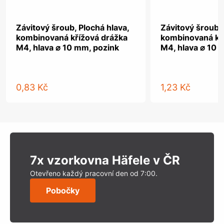
Závitový šroub, Plochá hlava,
Závitový šroub, 
kombinovaná křížová drážka
kombinovaná kř
M4, hlava ⌀ 10 mm, pozink
M4, hlava ⌀ 10 
0,83 Kč
1,23 Kč
7x vzorkovna Häfele v ČR
Otevřeno každý pracovní den od 7:00.
Pobočky