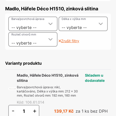
Madlo, Häfele Déco H1510, zinková slitina
Barva/povrchová úprava
Délka x výška mm
-- vyberte --
-- vyberte --
Rozteč otvorů mm
Zrušit filtry
-- vyberte --
Varianty produktu
Madlo, Häfele Déco H1510, zinková
Skladem u
slitina
dodavatele
Barva/povrchová úprava
:
nikl,
kartáčováno
,
Délka x výška mm
:
212 x 30
mm
,
Rozteč otvorů mm
:
192 mm, 160 mm
Kód
:
106.61.014
-
+
139,17 Kč
za 1 ks bez DPH