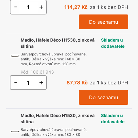
-
+
114,27 Kč
za 1 ks bez DPH
Do seznamu
Madlo, Häfele Déco H1530, zinková
Skladem u
slitina
dodavatele
Barva/povrchová úprava
:
pocínované,
antik
,
Délka x výška mm
:
148 x 30
mm
,
Rozteč otvorů mm
:
128 mm
Kód
:
106.61.943
-
+
87,78 Kč
za 1 ks bez DPH
Do seznamu
Madlo, Häfele Déco H1530, zinková
Skladem u
slitina
dodavatele
Barva/povrchová úprava
:
pocínované,
antik
,
Délka x výška mm
:
180 x 30