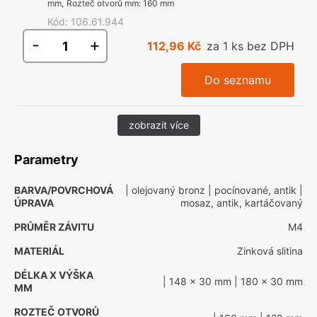
mm
,
Rozteč otvorů mm
:
160 mm
Kód
:
106.61.944
-
+
112,96 Kč
za 1 ks bez DPH
Do seznamu
zobrazit více
Parametry
BARVA/POVRCHOVÁ
| olejovaný bronz
| pocínované, antik
|
ÚPRAVA
mosaz, antik, kartáčovaný
PRŮMĚR ZÁVITU
M4
MATERIÁL
Zinková slitina
DÉLKA X VÝŠKA
| 148 x 30 mm
| 180 x 30 mm
MM
ROZTEČ OTVORŮ