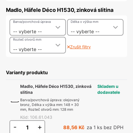
Madlo, Häfele Déco H1530, zinková slitina
Barva/povrchová úprava
Délka x výška mm
-- vyberte --
-- vyberte --
Rozteč otvorů mm
Zrušit filtry
-- vyberte --
Varianty produktu
Madlo, Häfele Déco H1530, zinková
Skladem u
slitina
dodavatele
Barva/povrchová úprava
:
olejovaný
bronz
,
Délka x výška mm
:
148 x 30
mm
,
Rozteč otvorů mm
:
128 mm
Kód
:
106.61.043
-
+
88,56 Kč
za 1 ks bez DPH