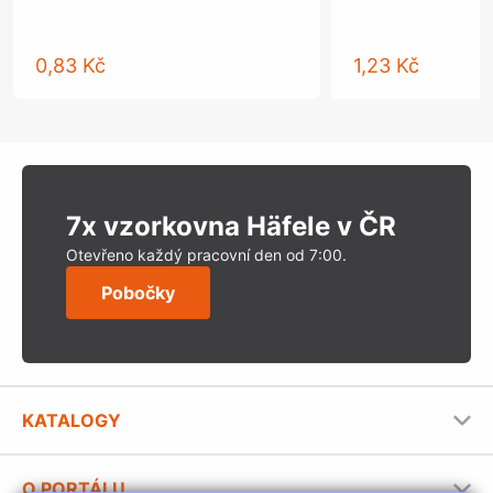
0,83 Kč
1,23 Kč
7x vzorkovna Häfele v ČR
Otevřeno každý pracovní den od 7:00.
Pobočky
KATALOGY
Nábytkové kování Häfele
O PORTÁLU