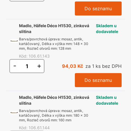
Do seznamu
Madlo, Häfele Déco H1530, zinková
Skladem u
slitina
dodavatele
Barva/povrchová úprava
:
mosaz, antik,
kartáčovaný
,
Délka x výška mm
:
148 x 30
mm
,
Rozteč otvorů mm
:
128 mm
Kód
:
106.61.143
-
+
94,03 Kč
za 1 ks bez DPH
Do seznamu
Madlo, Häfele Déco H1530, zinková
Skladem u
slitina
dodavatele
Barva/povrchová úprava
:
mosaz, antik,
kartáčovaný
,
Délka x výška mm
:
180 x 30
mm
,
Rozteč otvorů mm
:
160 mm
Kód
:
106.61.144