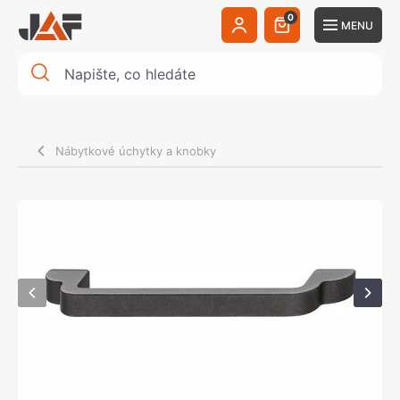
0
MENU
Nábytkové úchytky a knobky