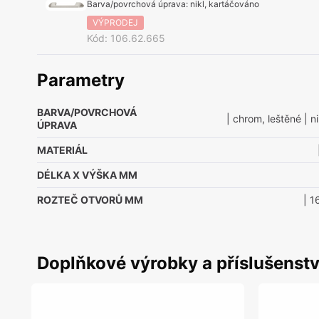
Barva/povrchová úprava
:
nikl, kartáčováno
VÝPRODEJ
Kód
:
106.62.665
Parametry
BARVA/POVRCHOVÁ
| chrom, leštěné
| n
ÚPRAVA
MATERIÁL
DÉLKA X VÝŠKA MM
ROZTEČ OTVORŮ MM
| 
Doplňkové výrobky a příslušenstv