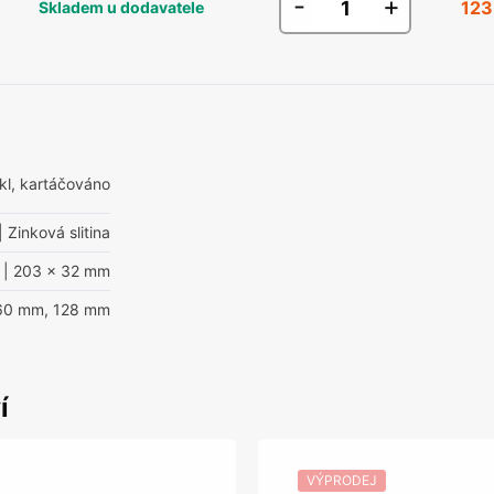
-
+
123
Skladem u dodavatele
ikl, kartáčováno
| Zinková slitina
| 203 x 32 mm
160 mm, 128 mm
í
VÝPRODEJ