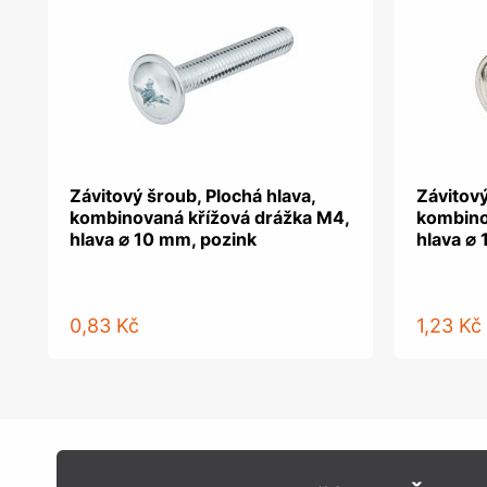
Závitový šroub, Plochá hlava,
Závitový
kombinovaná křížová drážka M4,
kombino
hlava ⌀ 10 mm, pozink
hlava ⌀
0,83 Kč
1,23 Kč