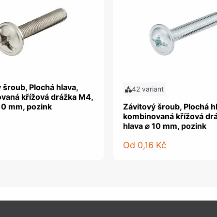
 šroub, Plochá hlava,
42 variant
vaná křížová drážka M4,
 10 mm, pozink
Závitový šroub, Plochá h
kombinovaná křížová dr
hlava ⌀ 10 mm, pozink
Od
0,16 Kč