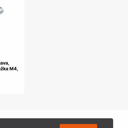
lava,
ážka M4,