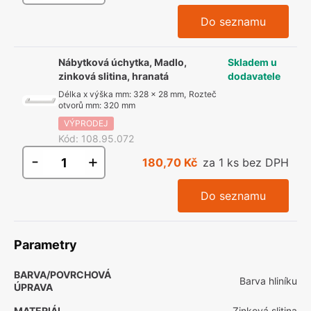
Do seznamu
Nábytková úchytka, Madlo,
Skladem u
zinková slitina, hranatá
dodavatele
Délka x výška mm
:
328 x 28 mm
,
Rozteč
otvorů mm
:
320 mm
VÝPRODEJ
Kód
:
108.95.072
-
+
180,70 Kč
za 1 ks bez DPH
Do seznamu
Parametry
BARVA/POVRCHOVÁ
Barva hliníku
ÚPRAVA
MATERIÁL
Zinková slitina