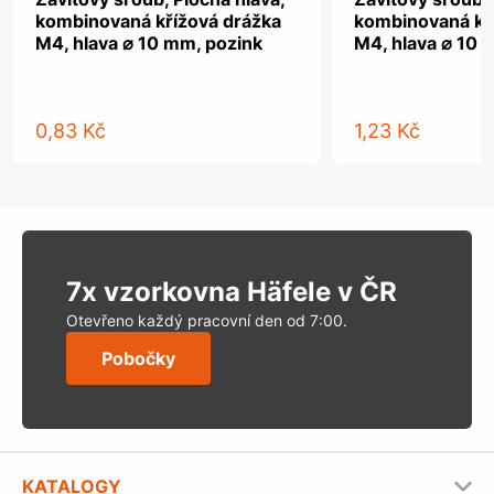
kombinovaná křížová drážka
kombinovaná kř
M4, hlava ⌀ 10 mm, pozink
M4, hlava ⌀ 10 
0,83 Kč
1,23 Kč
7x vzorkovna Häfele v ČR
Otevřeno každý pracovní den od 7:00.
Pobočky
KATALOGY