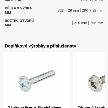
DÉLKA X VÝŠKA
| 328 x 28 mm
| 290 x 28 mm
MM
ROZTEČ OTVORŮ
| 320 mm
| 256 mm
MM
Doplňkové výrobky a příslušenství
Závitový šroub, Plochá hlava,
Závitový šroub, 