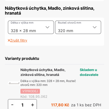
Nábytková úchytka, Madlo, zinková slitina,
hranatá
Délka x výška mm
Rozteč otvorů mm
328 x 28 mm
320 mm
Zrušit filtry
Varianty produktu
Nábytková úchytka, Madlo,
Skladem u
zinková slitina, hranatá
dodavatele
Délka x výška mm
:
328 x 28 mm
,
Rozteč
otvorů mm
:
320 mm
VÝPRODEJ
Kód
:
108.95.062
-
+
117,80 Kč
za 1 ks bez DPH