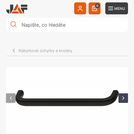
0
MENU
Nábytkové úchytky a knobky