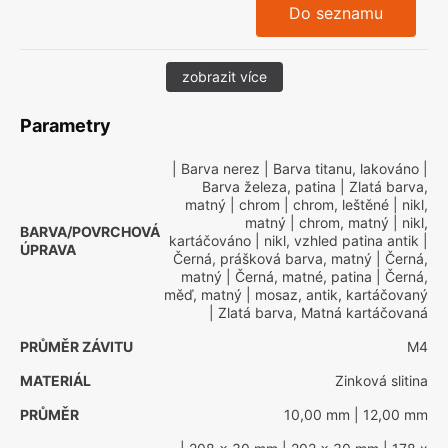
Do seznamu
zobrazit více
Parametry
| Barva nerez
| Barva titanu, lakováno
|
Barva železa, patina
| Zlatá barva,
matný
| chrom
| chrom, leštěné
| nikl,
matný
| chrom, matný
| nikl,
BARVA/POVRCHOVÁ
kartáčováno
| nikl, vzhled patina antik
|
ÚPRAVA
Černá, prášková barva, matný
| Černá,
matný
| Černá, matné, patina
| Černá,
měď, matný
| mosaz, antik, kartáčovaný
| Zlatá barva, Matná kartáčovaná
PRŮMĚR ZÁVITU
M4
MATERIÁL
Zinková slitina
PRŮMĚR
10,00 mm
| 12,00 mm