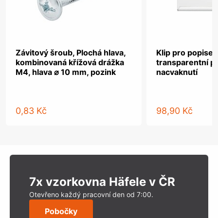
Závitový šroub, Plochá hlava,
Klip pro popisek
kombinovaná křížová drážka
transparentní pl
M4, hlava ⌀ 10 mm, pozink
nacvaknutí
0,83 Kč
98,90 Kč
7x vzorkovna Häfele v ČR
Otevřeno každý pracovní den od 7:00.
Pobočky