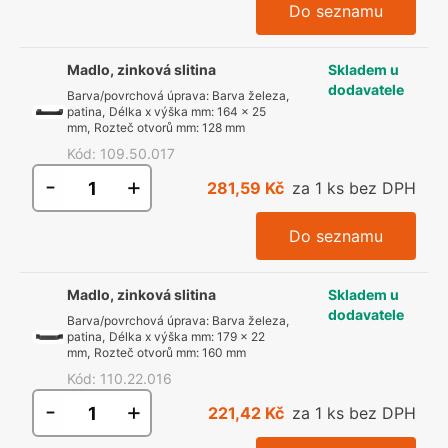
Do seznamu
Madlo, zinková slitina
Skladem u
dodavatele
Barva/povrchová úprava
:
Barva železa,
patina
,
Délka x výška mm
:
164 x 25
mm
,
Rozteč otvorů mm
:
128 mm
Kód
:
109.50.017
-
+
281,59 Kč
za 1 ks bez DPH
Do seznamu
Madlo, zinková slitina
Skladem u
dodavatele
Barva/povrchová úprava
:
Barva železa,
patina
,
Délka x výška mm
:
179 x 22
mm
,
Rozteč otvorů mm
:
160 mm
Kód
:
110.22.016
-
+
221,42 Kč
za 1 ks bez DPH