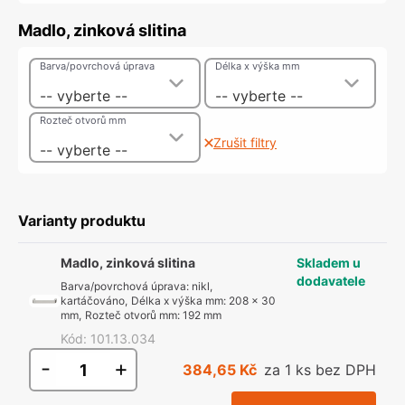
Madlo, zinková slitina
Barva/povrchová úprava
Délka x výška mm
-- vyberte --
-- vyberte --
Rozteč otvorů mm
Zrušit filtry
-- vyberte --
Varianty produktu
Madlo, zinková slitina
Skladem u
dodavatele
Barva/povrchová úprava
:
nikl,
kartáčováno
,
Délka x výška mm
:
208 x 30
mm
,
Rozteč otvorů mm
:
192 mm
Kód
:
101.13.034
-
+
384,65 Kč
za 1 ks bez DPH