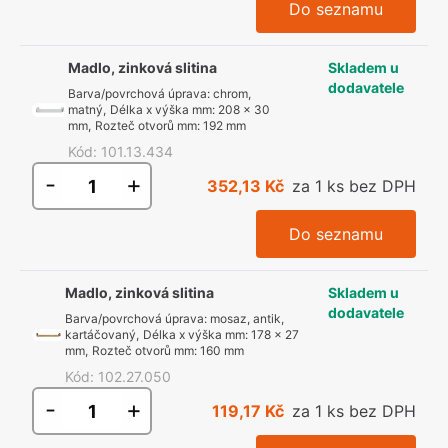
Do seznamu
Madlo, zinková slitina
Skladem u
dodavatele
Barva/povrchová úprava
:
chrom,
matný
,
Délka x výška mm
:
208 x 30
mm
,
Rozteč otvorů mm
:
192 mm
Kód
:
101.13.434
-
+
352,13 Kč
za 1 ks bez DPH
Do seznamu
Madlo, zinková slitina
Skladem u
dodavatele
Barva/povrchová úprava
:
mosaz, antik,
kartáčovaný
,
Délka x výška mm
:
178 x 27
mm
,
Rozteč otvorů mm
:
160 mm
Kód
:
102.27.050
-
+
119,17 Kč
za 1 ks bez DPH