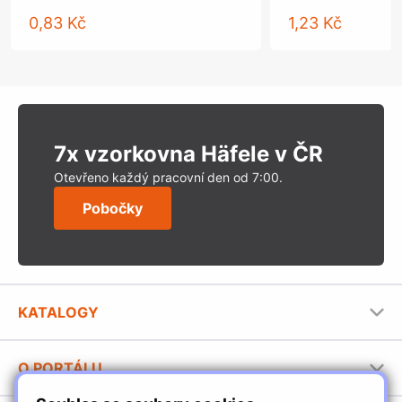
0,83 Kč
1,23 Kč
7x vzorkovna Häfele v ČR
Otevřeno každý pracovní den od 7:00.
Pobočky
KATALOGY
Nábytkové kování Häfele
O PORTÁLU
Stavební katalog Häfele