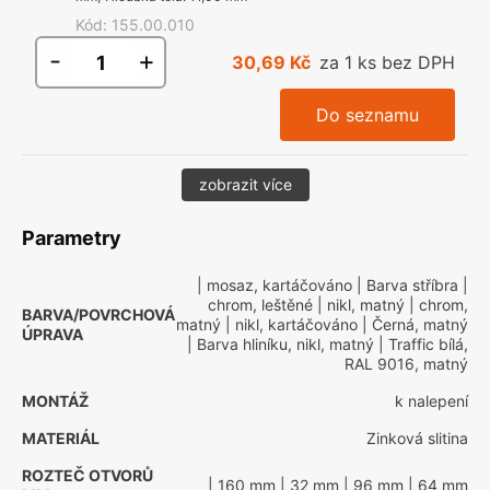
Kód
:
155.00.010
-
+
30,69 Kč
za 1 ks bez DPH
Do seznamu
zobrazit více
Parametry
| mosaz, kartáčováno
| Barva stříbra
|
chrom, leštěné
| nikl, matný
| chrom,
BARVA/POVRCHOVÁ
matný
| nikl, kartáčováno
| Černá, matný
ÚPRAVA
| Barva hliníku, nikl, matný
| Traffic bílá,
RAL 9016, matný
MONTÁŽ
k nalepení
MATERIÁL
Zinková slitina
ROZTEČ OTVORŮ
| 160 mm
| 32 mm
| 96 mm
| 64 mm