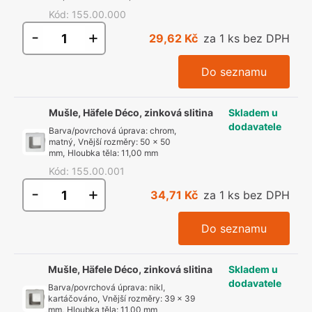
Kód
:
155.00.000
-
+
29,62 Kč
za 1 ks bez DPH
Do seznamu
Mušle, Häfele Déco, zinková slitina
Skladem u
dodavatele
Barva/povrchová úprava
:
chrom,
matný
,
Vnější rozměry
:
50 x 50
mm
,
Hloubka těla
:
11,00 mm
Kód
:
155.00.001
-
+
34,71 Kč
za 1 ks bez DPH
Do seznamu
Mušle, Häfele Déco, zinková slitina
Skladem u
dodavatele
Barva/povrchová úprava
:
nikl,
kartáčováno
,
Vnější rozměry
:
39 x 39
mm
,
Hloubka těla
:
11,00 mm