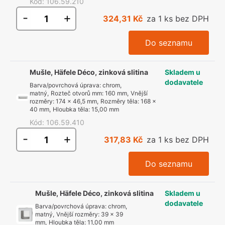
Kód
:
106.59.210
-
+
324,31 Kč
za 1 ks bez DPH
Do seznamu
Mušle, Häfele Déco, zinková slitina
Skladem u
dodavatele
Barva/povrchová úprava
:
chrom,
matný
,
Rozteč otvorů mm
:
160 mm
,
Vnější
rozměry
:
174 x 46,5 mm
,
Rozměry těla
:
168 x
40 mm
,
Hloubka těla
:
15,00 mm
Kód
:
106.59.410
-
+
317,83 Kč
za 1 ks bez DPH
Do seznamu
Mušle, Häfele Déco, zinková slitina
Skladem u
dodavatele
Barva/povrchová úprava
:
chrom,
matný
,
Vnější rozměry
:
39 x 39
mm
,
Hloubka těla
:
11,00 mm