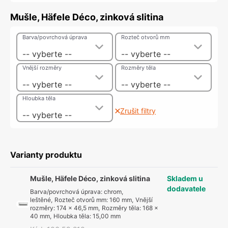
Mušle, Häfele Déco, zinková slitina
Barva/povrchová úprava
Rozteč otvorů mm
-- vyberte --
-- vyberte --
Vnější rozměry
Rozměry těla
-- vyberte --
-- vyberte --
Hloubka těla
Zrušit filtry
-- vyberte --
Varianty produktu
Mušle, Häfele Déco, zinková slitina
Skladem u
dodavatele
Barva/povrchová úprava
:
chrom,
leštěné
,
Rozteč otvorů mm
:
160 mm
,
Vnější
rozměry
:
174 x 46,5 mm
,
Rozměry těla
:
168 x
40 mm
,
Hloubka těla
:
15,00 mm