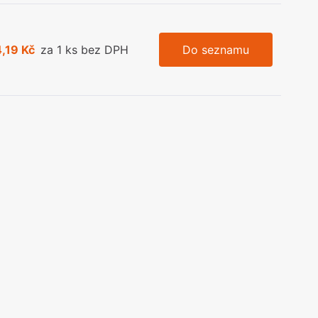
,19 Kč
za 1 ks bez DPH
Do seznamu