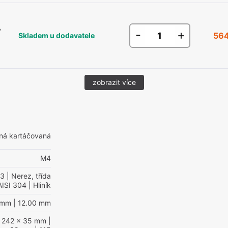
,
-
+
564
Skladem u dodavatele
zobrazit více
ná kartáčovaná
M4
03
| Nerez, třída
AISI 304
| Hliník
 mm
| 12.00 mm
 242 x 35 mm
|