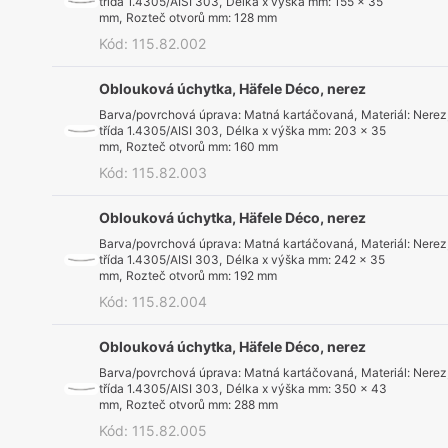
třída 1.4305/AISI 303
,
Délka x výška mm
:
155 x 35
mm
,
Rozteč otvorů mm
:
128 mm
Kód
:
115.82.002
Oblouková úchytka, Häfele Déco, nerez
Barva/povrchová úprava
:
Matná kartáčovaná
,
Materiál
:
Nerez
třída 1.4305/AISI 303
,
Délka x výška mm
:
203 x 35
mm
,
Rozteč otvorů mm
:
160 mm
Kód
:
115.82.003
Oblouková úchytka, Häfele Déco, nerez
Barva/povrchová úprava
:
Matná kartáčovaná
,
Materiál
:
Nerez
třída 1.4305/AISI 303
,
Délka x výška mm
:
242 x 35
mm
,
Rozteč otvorů mm
:
192 mm
Kód
:
115.82.004
Oblouková úchytka, Häfele Déco, nerez
Barva/povrchová úprava
:
Matná kartáčovaná
,
Materiál
:
Nerez
třída 1.4305/AISI 303
,
Délka x výška mm
:
350 x 43
mm
,
Rozteč otvorů mm
:
288 mm
Kód
:
115.82.005