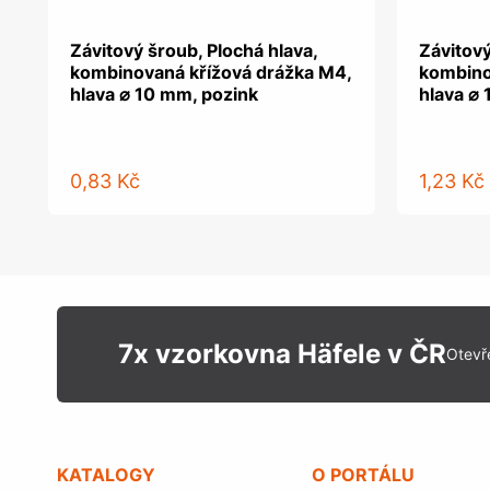
Závitový šroub, Plochá hlava,
Závitový
kombinovaná křížová drážka M4,
kombino
hlava ⌀ 10 mm, pozink
hlava ⌀
0,83 Kč
1,23 Kč
7x vzorkovna Häfele v ČR
Otevř
KATALOGY
O PORTÁLU