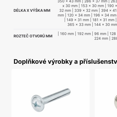
350 x 43 mm
| 286 x 37 mm
| 26
x 30 mm
| 153 x 30 mm
| 190 
DÉLKA X VÝŠKA MM
32 mm
| 339 x 32 mm
| 394 x 4
mm
| 120 x 34 mm
| 196 x 34 mm
| 149 x 31 mm
| 181 x 31 mm
|
365 x 33 mm
| 144 x 30 m
| 160 mm
| 192 mm
| 96 mm
| 128
ROZTEČ OTVORŮ MM
224 mm
| 28
Doplňkové výrobky a příslušenstv