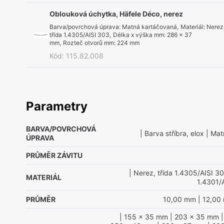
Oblouková úchytka, Häfele Déco, nerez
Barva/povrchová úprava
:
Matná kartáčovaná
,
Materiál
:
Nerez
třída 1.4305/AISI 303
,
Délka x výška mm
:
286 x 37
mm
,
Rozteč otvorů mm
:
224 mm
Kód
:
115.82.008
Parametry
BARVA/POVRCHOVÁ
| Barva stříbra, elox
| Mat
ÚPRAVA
PRŮMĚR ZÁVITU
| Nerez, třída 1.4305/AISI 3
MATERIÁL
1.4301/
PRŮMĚR
10,00 mm
| 12,00
| 155 x 35 mm
| 203 x 35 mm
|