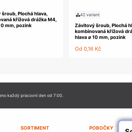
 šroub, Plochá hlava,
42 variant
vaná křížová drážka M4,
 10 mm, pozink
Závitový šroub, Plochá h
kombinovaná křížová dr
hlava ⌀ 10 mm, pozink
Od
0,16 Kč
eno každý pracovní den od 7:00.
SORTIMENT
POBOČKY
S