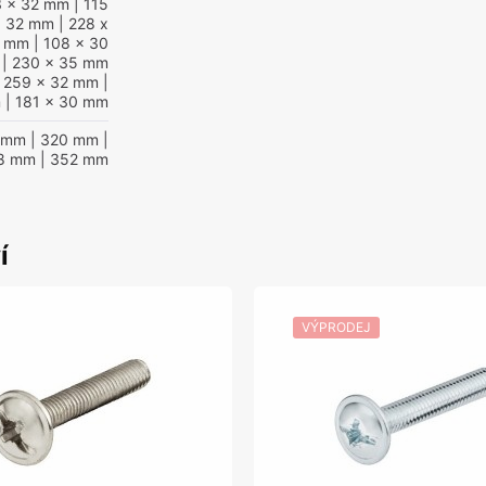
3 x 32 mm
| 115
x 32 mm
| 228 x
1 mm
| 108 x 30
| 230 x 35 mm
 259 x 32 mm
|
m
| 181 x 30 mm
 mm
| 320 mm
|
8 mm
| 352 mm
í
VÝPRODEJ