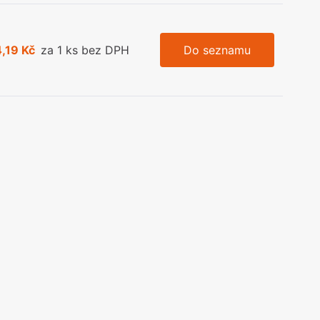
,19 Kč
za 1 ks bez DPH
Do seznamu