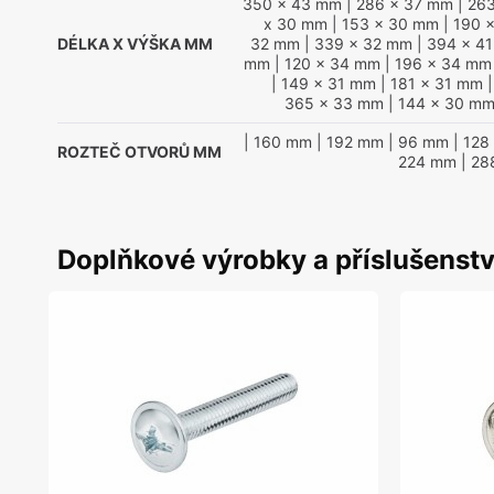
350 x 43 mm
| 286 x 37 mm
| 26
x 30 mm
| 153 x 30 mm
| 190 
DÉLKA X VÝŠKA MM
32 mm
| 339 x 32 mm
| 394 x 4
mm
| 120 x 34 mm
| 196 x 34 mm
| 149 x 31 mm
| 181 x 31 mm
|
365 x 33 mm
| 144 x 30 m
| 160 mm
| 192 mm
| 96 mm
| 128
ROZTEČ OTVORŮ MM
224 mm
| 28
Doplňkové výrobky a příslušenstv