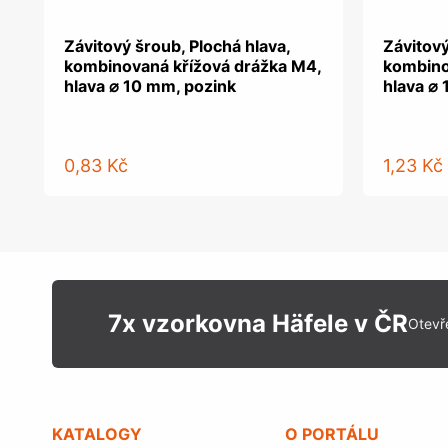
Závitový šroub, Plochá hlava,
Závitový
kombinovaná křížová drážka M4,
kombino
hlava ⌀ 10 mm, pozink
hlava ⌀
0,83 Kč
1,23 Kč
7x vzorkovna Häfele v ČR
Otevř
KATALOGY
O PORTÁLU