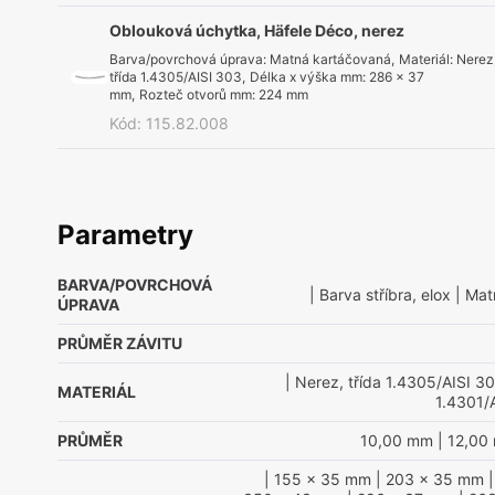
Oblouková úchytka, Häfele Déco, nerez
Barva/povrchová úprava
:
Matná kartáčovaná
,
Materiál
:
Nerez
třída 1.4305/AISI 303
,
Délka x výška mm
:
286 x 37
mm
,
Rozteč otvorů mm
:
224 mm
Kód
:
115.82.008
Parametry
BARVA/POVRCHOVÁ
| Barva stříbra, elox
| Mat
ÚPRAVA
PRŮMĚR ZÁVITU
| Nerez, třída 1.4305/AISI 3
MATERIÁL
1.4301/
PRŮMĚR
10,00 mm
| 12,00
| 155 x 35 mm
| 203 x 35 mm
|