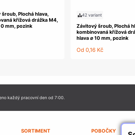
 šroub, Plochá hlava,
42 variant
vaná křížová drážka M4,
 10 mm, pozink
Závitový šroub, Plochá h
kombinovaná křížová dr
hlava ⌀ 10 mm, pozink
Od
0,16 Kč
eno každý pracovní den od 7:00.
SORTIMENT
POBOČKY
S