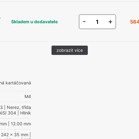
,
-
+
564
Skladem u dodavatele
zobrazit více
ná kartáčovaná
M4
03
| Nerez, třída
AISI 304
| Hliník
 mm
| 12.00 mm
 242 x 35 mm
|