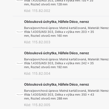
třída 1.4305/AISI 303
,
Délka x výška mm
:
155 x 35
mm
,
Rozteč otvorů mm
:
128 mm
Kód
:
115.82.002
Oblouková úchytka, Häfele Déco, nerez
Barva/povrchová úprava
:
Matná kartáčovaná
,
Materiál
:
Nerez
třída 1.4305/AISI 303
,
Délka x výška mm
:
203 x 35
mm
,
Rozteč otvorů mm
:
160 mm
Kód
:
115.82.003
Oblouková úchytka, Häfele Déco, nerez
Barva/povrchová úprava
:
Matná kartáčovaná
,
Materiál
:
Nerez
třída 1.4305/AISI 303
,
Délka x výška mm
:
242 x 35
mm
,
Rozteč otvorů mm
:
192 mm
Kód
:
115.82.004
Oblouková úchytka, Häfele Déco, nerez
Barva/povrchová úprava
:
Matná kartáčovaná
,
Materiál
:
Nerez
třída 1.4305/AISI 303
,
Délka x výška mm
:
350 x 43
mm
,
Rozteč otvorů mm
:
288 mm
Kód
:
115.82.005