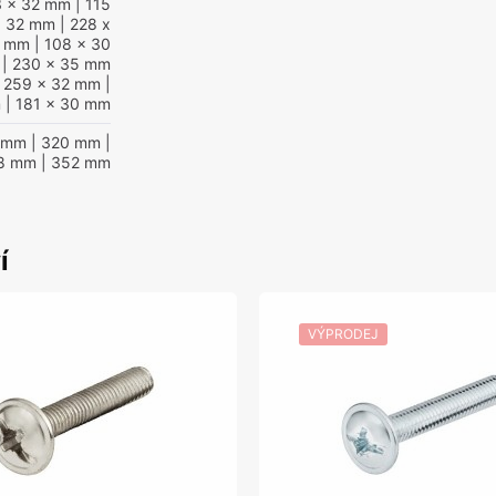
3 x 32 mm
| 115
x 32 mm
| 228 x
1 mm
| 108 x 30
| 230 x 35 mm
 259 x 32 mm
|
m
| 181 x 30 mm
 mm
| 320 mm
|
8 mm
| 352 mm
í
VÝPRODEJ