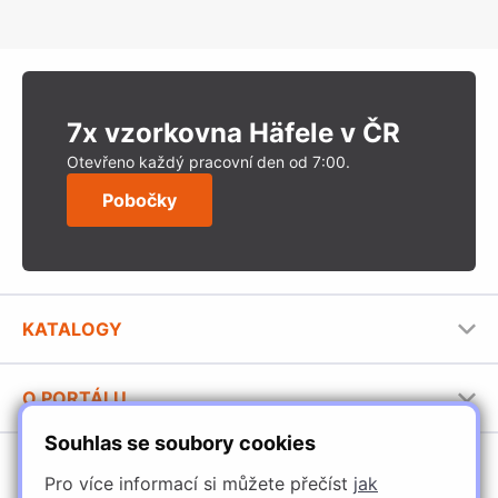
7x vzorkovna Häfele v ČR
Otevřeno každý pracovní den od 7:00.
Pobočky
KATALOGY
Nábytkové kování Häfele
O PORTÁLU
Stavební katalog Häfele
Souhlas se soubory cookies
Provozovatel portálu
Brožury Häfele
SORTIMENT
Jak používat portál
Pro více informací si můžete přečíst
jak