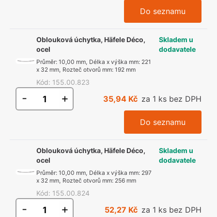
Do seznamu
Oblouková úchytka, Häfele Déco,
Skladem u
ocel
dodavatele
Průměr
:
10,00 mm
,
Délka x výška mm
:
221
x 32 mm
,
Rozteč otvorů mm
:
192 mm
Kód
:
155.00.823
-
+
35,94 Kč
za 1 ks bez DPH
Do seznamu
Oblouková úchytka, Häfele Déco,
Skladem u
ocel
dodavatele
Průměr
:
10,00 mm
,
Délka x výška mm
:
297
x 32 mm
,
Rozteč otvorů mm
:
256 mm
Kód
:
155.00.824
-
+
52,27 Kč
za 1 ks bez DPH