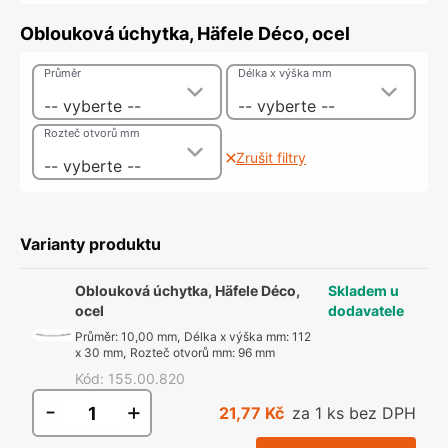
Oblouková úchytka, Häfele Déco, ocel
Průměr
Délka x výška mm
-- vyberte --
-- vyberte --
Rozteč otvorů mm
Zrušit filtry
-- vyberte --
Varianty produktu
Oblouková úchytka, Häfele Déco,
Skladem u
ocel
dodavatele
Průměr
:
10,00 mm
,
Délka x výška mm
:
112
x 30 mm
,
Rozteč otvorů mm
:
96 mm
Kód
:
155.00.820
-
+
21,77 Kč
za 1 ks bez DPH