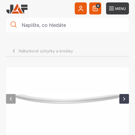
0
MENU
Nábytkové úchytky a knobky