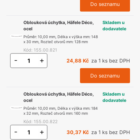
Do seznamu
Oblouková úchytka, Häfele Déco,
Skladem u
ocel
dodavatele
Průměr
:
10,00 mm
,
Délka x výška mm
:
148
x 30 mm
,
Rozteč otvorů mm
:
128 mm
Kód
:
155.00.821
-
+
24,88 Kč
za 1 ks bez DPH
Do seznamu
Oblouková úchytka, Häfele Déco,
Skladem u
ocel
dodavatele
Průměr
:
10,00 mm
,
Délka x výška mm
:
184
x 32 mm
,
Rozteč otvorů mm
:
160 mm
Kód
:
155.00.822
-
+
30,37 Kč
za 1 ks bez DPH