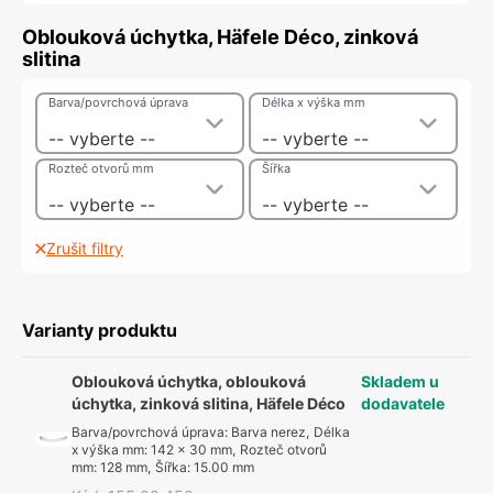
Oblouková úchytka, Häfele Déco, zinková
slitina
Barva/povrchová úprava
Délka x výška mm
-- vyberte --
-- vyberte --
Rozteč otvorů mm
Šířka
-- vyberte --
-- vyberte --
Zrušit filtry
Varianty produktu
Oblouková úchytka, oblouková
Skladem u
úchytka, zinková slitina, Häfele Déco
dodavatele
Barva/povrchová úprava
:
Barva nerez
,
Délka
x výška mm
:
142 x 30 mm
,
Rozteč otvorů
mm
:
128 mm
,
Šířka
:
15.00 mm