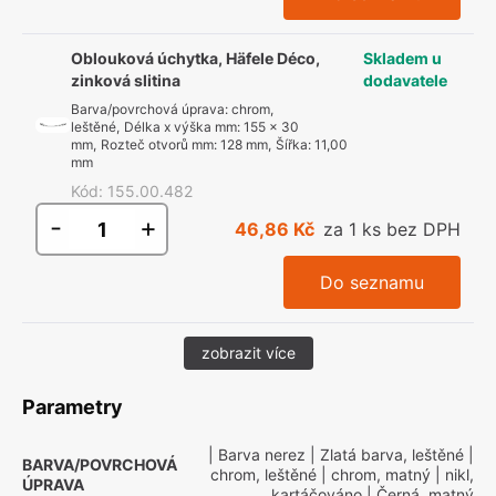
Oblouková úchytka, Häfele Déco,
Skladem u
zinková slitina
dodavatele
Barva/povrchová úprava
:
chrom,
leštěné
,
Délka x výška mm
:
155 x 30
mm
,
Rozteč otvorů mm
:
128 mm
,
Šířka
:
11,00
mm
Kód
:
155.00.482
-
+
46,86 Kč
za 1 ks bez DPH
Do seznamu
zobrazit více
Parametry
| Barva nerez
| Zlatá barva, leštěné
|
BARVA/POVRCHOVÁ
chrom, leštěné
| chrom, matný
| nikl,
ÚPRAVA
kartáčováno
| Černá, matný