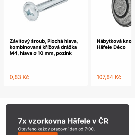
Závitový šroub, Plochá hlava,
Nábytková knobk
kombinovaná křížová drážka
Häfele Déco
M4, hlava ⌀ 10 mm, pozink
0,83 Kč
107,84 Kč
7x vzorkovna Häfele v ČR
Otevřeno každý pracovní den od 7:00.