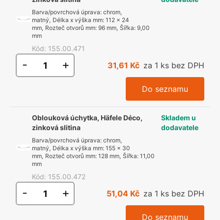
Barva/povrchová úprava
:
chrom,
matný
,
Délka x výška mm
:
112 x 24
mm
,
Rozteč otvorů mm
:
96 mm
,
Šířka
:
9,00
mm
Kód
:
155.00.471
-
+
31,61 Kč
za 1 ks bez DPH
Do seznamu
Oblouková úchytka, Häfele Déco,
Skladem u
zinková slitina
dodavatele
Barva/povrchová úprava
:
chrom,
matný
,
Délka x výška mm
:
155 x 30
mm
,
Rozteč otvorů mm
:
128 mm
,
Šířka
:
11,00
mm
Kód
:
155.00.472
-
+
51,04 Kč
za 1 ks bez DPH
Do seznamu