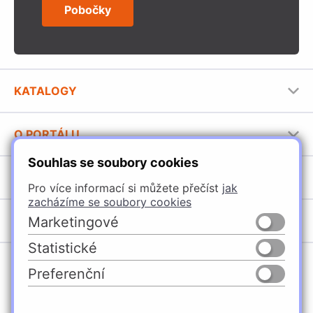
Pobočky
KATALOGY
Nábytkové kování Häfele
O PORTÁLU
Stavební katalog Häfele
Souhlas se soubory cookies
Provozovatel portálu
Brožury Häfele
SORTIMENT
Jak používat portál
Pro více informací si můžete přečíst
jak
zacházíme se soubory cookies
Úchytky
POBOČKY
Marketingové
Nábytkové kování
Statistické
Domašín
Vybavení kuchyní
Preferenční
Vyškov
Osvětlení a elektro
Česko
Slovensko
Ostrava
Posuvné kování