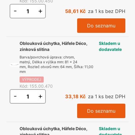
Kód
:
155.00.450
-
+
58,61 Kč
za 1 ks bez DPH
Do seznamu
Oblouková úchytka, Häfele Déco,
Skladem u
zinková slitina
dodavatele
Barva/povrchová úprava
:
chrom,
matný
,
Délka x výška mm
:
81 x 24
mm
,
Rozteč otvorů mm
:
64 mm
,
Šířka
:
11,00
mm
VÝPRODEJ
Kód
:
155.00.470
-
+
33,18 Kč
za 1 ks bez DPH
Do seznamu
Oblouková úchytka, Häfele Déco,
Skladem u
zinková slitina
dodavatele