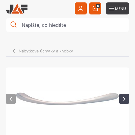
0
MENU
Nábytkové úchytky a knobky