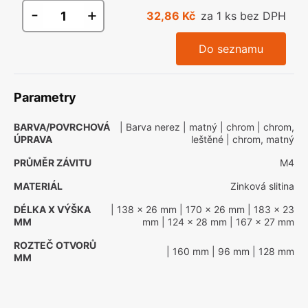
-
+
32,86 Kč
za 1 ks bez DPH
Do seznamu
Parametry
BARVA/POVRCHOVÁ
| Barva nerez
| matný
| chrom
| chrom,
ÚPRAVA
leštěné
| chrom, matný
PRŮMĚR ZÁVITU
M4
MATERIÁL
Zinková slitina
DÉLKA X VÝŠKA
| 138 x 26 mm
| 170 x 26 mm
| 183 x 23
MM
mm
| 124 x 28 mm
| 167 x 27 mm
ROZTEČ OTVORŮ
| 160 mm
| 96 mm
| 128 mm
MM