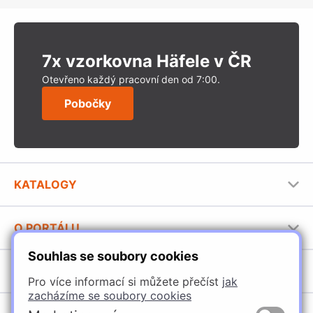
7x vzorkovna Häfele v ČR
Otevřeno každý pracovní den od 7:00.
Pobočky
KATALOGY
Nábytkové kování Häfele
O PORTÁLU
Stavební katalog Häfele
Souhlas se soubory cookies
Provozovatel portálu
Brožury Häfele
SORTIMENT
Jak používat portál
Pro více informací si můžete přečíst
jak
zacházíme se soubory cookies
Úchytky