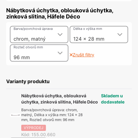
Nábytková úchytka, oblouková úchytka,
zinková slitina, Häfele Déco
Barva/povrchová úprava
Délka x výška mm
chrom, matný
124 x 28 mm
Rozteč otvorů mm
Zrušit filtry
96 mm
Varianty produktu
Nábytková úchytka, oblouková
Skladem u
úchytka, zinková slitina, Häfele Déco
dodavatele
Barva/povrchová úprava
:
chrom,
matný
,
Délka x výška mm
:
124 x 28
mm
,
Rozteč otvorů mm
:
96 mm
VÝPRODEJ
Kód
:
155.00.660