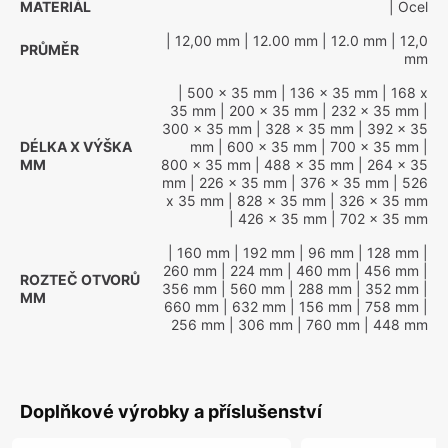
MATERIÁL
| Ocel
| 12,00 mm
| 12.00 mm
| 12.0 mm
| 12,0
PRŮMĚR
mm
| 500 x 35 mm
| 136 x 35 mm
| 168 x
35 mm
| 200 x 35 mm
| 232 x 35 mm
|
300 x 35 mm
| 328 x 35 mm
| 392 x 35
DÉLKA X VÝŠKA
mm
| 600 x 35 mm
| 700 x 35 mm
|
MM
800 x 35 mm
| 488 x 35 mm
| 264 x 35
mm
| 226 x 35 mm
| 376 x 35 mm
| 526
x 35 mm
| 828 x 35 mm
| 326 x 35 mm
| 426 x 35 mm
| 702 x 35 mm
| 160 mm
| 192 mm
| 96 mm
| 128 mm
|
260 mm
| 224 mm
| 460 mm
| 456 mm
|
ROZTEČ OTVORŮ
356 mm
| 560 mm
| 288 mm
| 352 mm
|
MM
660 mm
| 632 mm
| 156 mm
| 758 mm
|
256 mm
| 306 mm
| 760 mm
| 448 mm
Doplňkové výrobky a příslušenství