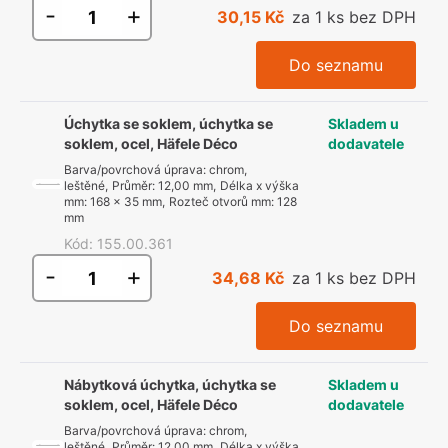
-
+
30,15 Kč
za 1 ks bez DPH
Do seznamu
Úchytka se soklem, úchytka se
Skladem u
soklem, ocel, Häfele Déco
dodavatele
Barva/povrchová úprava
:
chrom,
leštěné
,
Průměr
:
12,00 mm
,
Délka x výška
mm
:
168 x 35 mm
,
Rozteč otvorů mm
:
128
mm
Kód
:
155.00.361
-
+
34,68 Kč
za 1 ks bez DPH
Do seznamu
Nábytková úchytka, úchytka se
Skladem u
soklem, ocel, Häfele Déco
dodavatele
Barva/povrchová úprava
:
chrom,
leštěné
,
Průměr
:
12,00 mm
,
Délka x výška