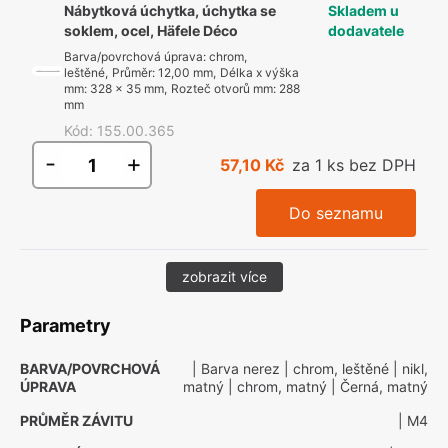
Nábytková úchytka, úchytka se
Skladem u
soklem, ocel, Häfele Déco
dodavatele
Barva/povrchová úprava
:
chrom,
leštěné
,
Průměr
:
12,00 mm
,
Délka x výška
mm
:
328 x 35 mm
,
Rozteč otvorů mm
:
288
mm
Kód
:
155.00.365
-
+
57,10 Kč
za 1 ks bez DPH
Do seznamu
zobrazit více
Parametry
BARVA/POVRCHOVÁ
| Barva nerez
| chrom, leštěné
| nikl,
ÚPRAVA
matný
| chrom, matný
| Černá, matný
PRŮMĚR ZÁVITU
| M4