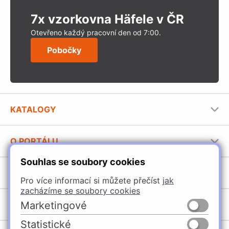
7x vzorkovna Häfele v ČR
Otevřeno každý pracovní den od 7:00.
Pobočky
KATALOGY
Nábytkové kování Häfele
O PORTÁLU
Stavební katalog Häfele
Souhlas se soubory cookies
Provozovatel portálu
Brožury Häfele
SORTIMENT
Jak používat portál
Pro více informací si můžete přečíst
jak
zacházíme se soubory cookies
Úchytky
POBOČKY
Marketingové
Nábytkové kování
Statistické
Domašín
Vybavení kuchyní