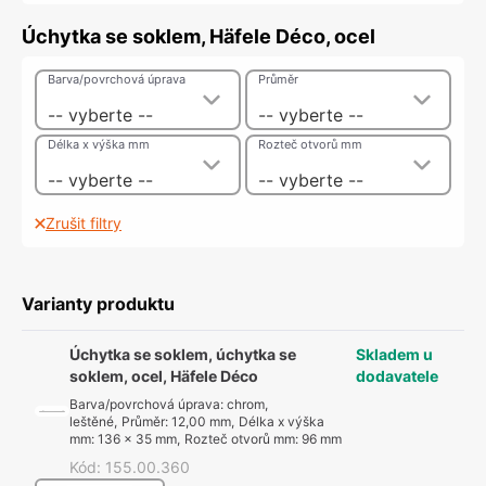
Úchytka se soklem, Häfele Déco, ocel
Barva/povrchová úprava
Průměr
-- vyberte --
-- vyberte --
Délka x výška mm
Rozteč otvorů mm
-- vyberte --
-- vyberte --
Zrušit filtry
Varianty produktu
Úchytka se soklem, úchytka se
Skladem u
soklem, ocel, Häfele Déco
dodavatele
Barva/povrchová úprava
:
chrom,
leštěné
,
Průměr
:
12,00 mm
,
Délka x výška
mm
:
136 x 35 mm
,
Rozteč otvorů mm
:
96 mm
Kód
:
155.00.360