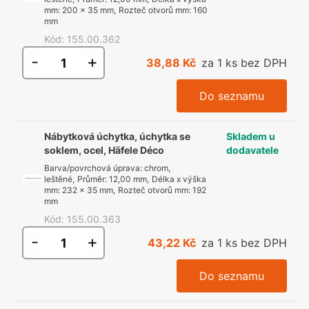
mm
:
200 x 35 mm
,
Rozteč otvorů mm
:
160
mm
Kód
:
155.00.362
-
+
38,88 Kč
za 1 ks bez DPH
Do seznamu
Nábytková úchytka, úchytka se
Skladem u
soklem, ocel, Häfele Déco
dodavatele
Barva/povrchová úprava
:
chrom,
leštěné
,
Průměr
:
12,00 mm
,
Délka x výška
mm
:
232 x 35 mm
,
Rozteč otvorů mm
:
192
mm
Kód
:
155.00.363
-
+
43,22 Kč
za 1 ks bez DPH
Do seznamu