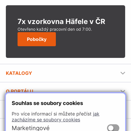
7x vzorkovna Häfele v ČR
Otevřeno každý pracovní den od 7:00.
Pobočky
KATALOGY
Nábytkové kování Häfele
O PORTÁLU
Stavební katalog Häfele
Souhlas se soubory cookies
Provozovatel portálu
Brožury Häfele
SORTIMENT
Jak používat portál
Pro více informací si můžete přečíst
jak
zacházíme se soubory cookies
Úchytky
POBOČKY
Marketingové