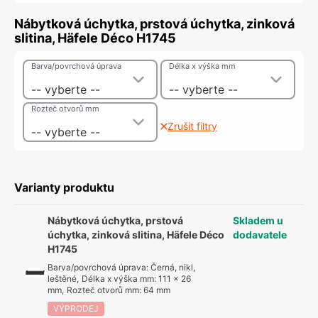
Nábytková úchytka, prstová úchytka, zinková
slitina, Häfele Déco H1745
Barva/povrchová úprava
Délka x výška mm
-- vyberte --
-- vyberte --
Rozteč otvorů mm
Zrušit filtry
-- vyberte --
Varianty produktu
Nábytková úchytka, prstová
Skladem u
úchytka, zinková slitina, Häfele Déco
dodavatele
H1745
Barva/povrchová úprava
:
Černá, nikl,
leštěné
,
Délka x výška mm
:
111 x 26
mm
,
Rozteč otvorů mm
:
64 mm
VÝPRODEJ