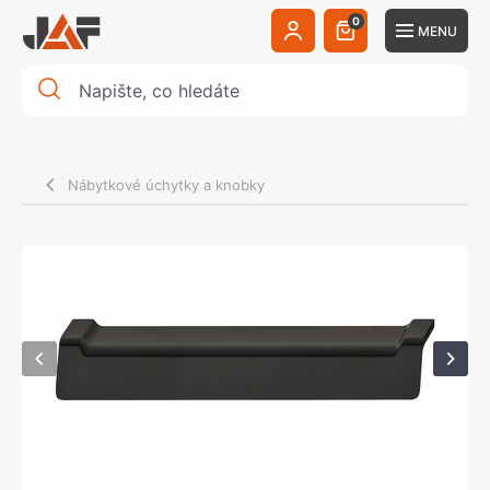
0
MENU
Nábytkové úchytky a knobky