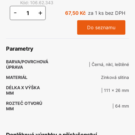
Kód
:
106.62.343
-
+
67,50 Kč
za 1 ks bez DPH
Do seznamu
Parametry
BARVA/POVRCHOVÁ
| Černá, nikl, leštěné
ÚPRAVA
MATERIÁL
Zinková slitina
DÉLKA X VÝŠKA
| 111 x 26 mm
MM
ROZTEČ OTVORŮ
| 64 mm
MM
Doplňkové výrobky a příslušenství