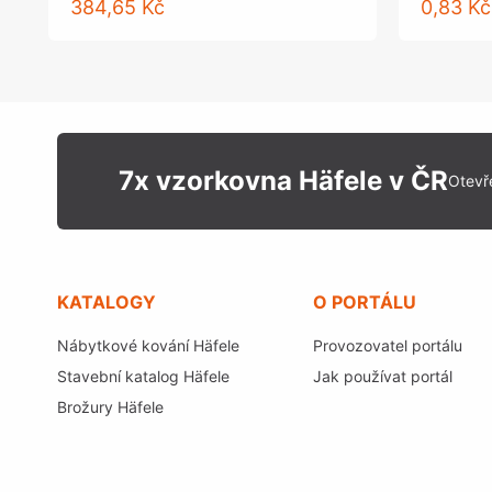
384,65 Kč
0,83 Kč
7x vzorkovna Häfele v ČR
Otevř
KATALOGY
O PORTÁLU
Nábytkové kování Häfele
Provozovatel portálu
Stavební katalog Häfele
Jak používat portál
Brožury Häfele