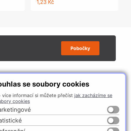
1,23 Kč
Pobočky
SLEDUJTE NÁS
ouhlas se soubory cookies
 více informací si můžete přečíst
jak zacházíme se
ubory cookies
rketingové
atistické