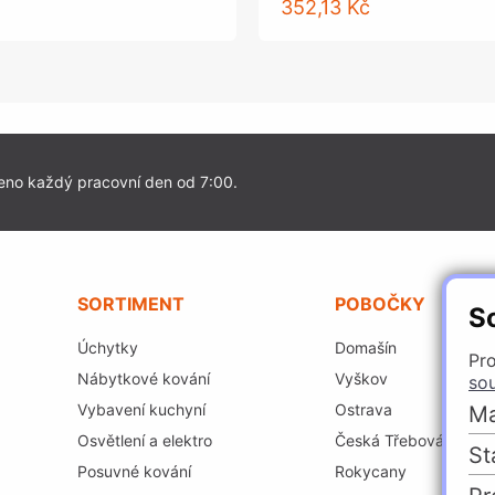
352,13 Kč
eno každý pracovní den od 7:00.
SORTIMENT
POBOČKY
S
Úchytky
Domašín
Pro
Nábytkové kování
Vyškov
so
Vybavení kuchyní
Ostrava
Ma
Osvětlení a elektro
Česká Třebová
St
Posuvné kování
Rokycany