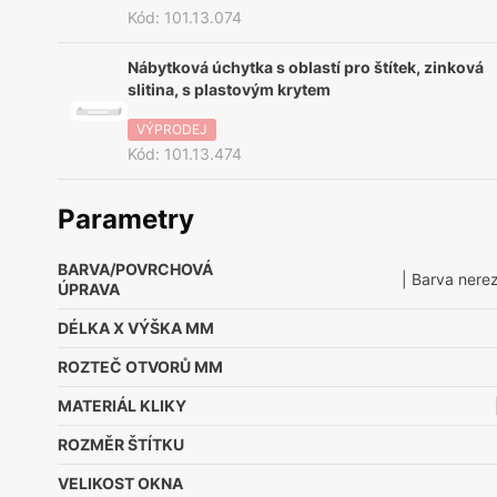
Kód
:
101.13.074
Nábytková úchytka s oblastí pro štítek, zinková
slitina, s plastovým krytem
VÝPRODEJ
Kód
:
101.13.474
Parametry
BARVA/POVRCHOVÁ
| Barva nere
ÚPRAVA
DÉLKA X VÝŠKA MM
ROZTEČ OTVORŮ MM
MATERIÁL KLIKY
ROZMĚR ŠTÍTKU
VELIKOST OKNA