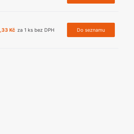
,33 Kč
za 1 ks bez DPH
Do seznamu