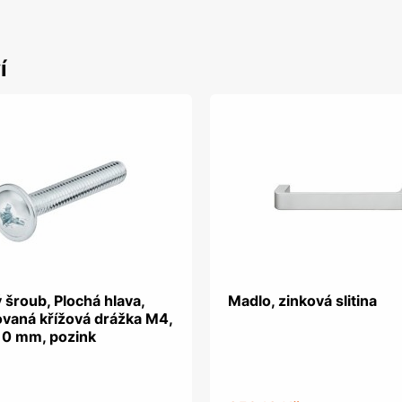
í
 šroub, Plochá hlava,
Madlo, zinková slitina
vaná křížová drážka M4,
 10 mm, pozink