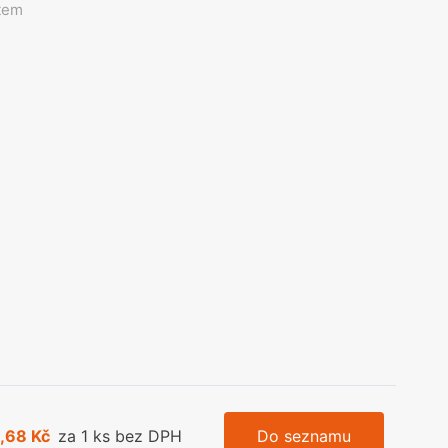
olečka
tem
olové nohy, Nábytkové nohy a
chanismy nastavení
olová kování
bytkové kluzáky a kolečka
,68 Kč
za 1 ks bez DPH
Do seznamu