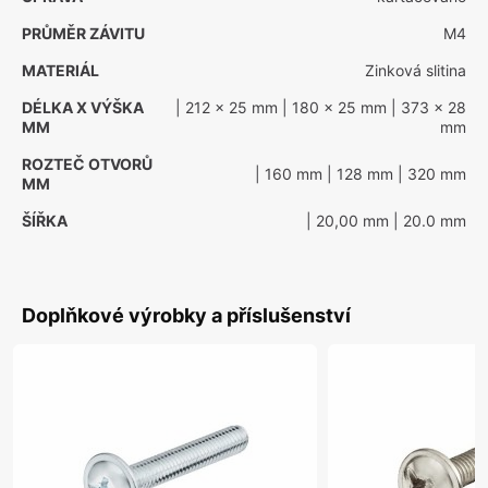
PRŮMĚR ZÁVITU
M4
MATERIÁL
Zinková slitina
DÉLKA X VÝŠKA
| 212 x 25 mm
| 180 x 25 mm
| 373 x 28
MM
mm
ROZTEČ OTVORŮ
| 160 mm
| 128 mm
| 320 mm
MM
ŠÍŘKA
| 20,00 mm
| 20.0 mm
Doplňkové výrobky a příslušenství