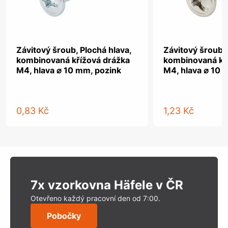
Závitový šroub, Plochá hlava,
Závitový šroub, 
kombinovaná křížová drážka
kombinovaná kř
M4, hlava ⌀ 10 mm, pozink
M4, hlava ⌀ 10 
0,83 Kč
1,23 Kč
7x vzorkovna Häfele v ČR
Otevřeno každý pracovní den od 7:00.
Pobočky