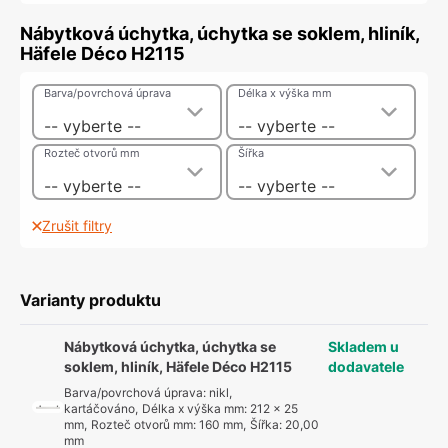
Nábytková úchytka, úchytka se soklem, hliník,
Häfele Déco H2115
Barva/povrchová úprava
Délka x výška mm
-- vyberte --
-- vyberte --
Rozteč otvorů mm
Šířka
-- vyberte --
-- vyberte --
Zrušit filtry
Varianty produktu
Nábytková úchytka, úchytka se
Skladem u
soklem, hliník, Häfele Déco H2115
dodavatele
Barva/povrchová úprava
:
nikl,
kartáčováno
,
Délka x výška mm
:
212 x 25
mm
,
Rozteč otvorů mm
:
160 mm
,
Šířka
:
20,00
mm