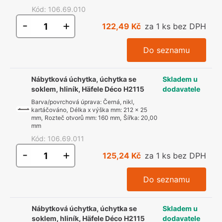
Kód
:
106.69.010
-
+
122,49 Kč
za 1 ks bez DPH
Do seznamu
Nábytková úchytka, úchytka se
Skladem u
soklem, hliník, Häfele Déco H2115
dodavatele
Barva/povrchová úprava
:
Černá, nikl,
kartáčováno
,
Délka x výška mm
:
212 x 25
mm
,
Rozteč otvorů mm
:
160 mm
,
Šířka
:
20,00
mm
Kód
:
106.69.011
-
+
125,24 Kč
za 1 ks bez DPH
Do seznamu
Nábytková úchytka, úchytka se
Skladem u
soklem, hliník, Häfele Déco H2115
dodavatele