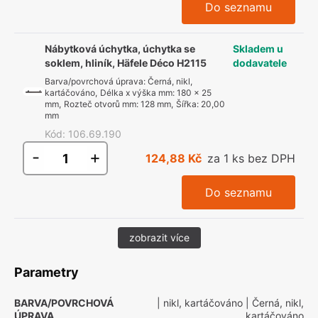
Do seznamu
Nábytková úchytka, úchytka se
Skladem u
soklem, hliník, Häfele Déco H2115
dodavatele
Barva/povrchová úprava
:
Černá, nikl,
kartáčováno
,
Délka x výška mm
:
180 x 25
mm
,
Rozteč otvorů mm
:
128 mm
,
Šířka
:
20,00
mm
Kód
:
106.69.190
-
+
124,88 Kč
za 1 ks bez DPH
Do seznamu
zobrazit více
Parametry
BARVA/POVRCHOVÁ
| nikl, kartáčováno
| Černá, nikl,
ÚPRAVA
kartáčováno