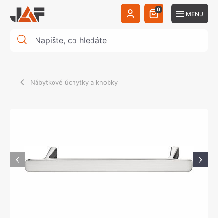
0
MENU
Nábytkové úchytky a knobky