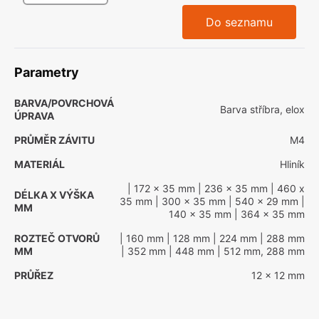
Do seznamu
Parametry
BARVA/POVRCHOVÁ
Barva stříbra, elox
ÚPRAVA
PRŮMĚR ZÁVITU
M4
MATERIÁL
Hliník
| 172 x 35 mm
| 236 x 35 mm
| 460 x
DÉLKA X VÝŠKA
35 mm
| 300 x 35 mm
| 540 x 29 mm
|
MM
140 x 35 mm
| 364 x 35 mm
ROZTEČ OTVORŮ
| 160 mm
| 128 mm
| 224 mm
| 288 mm
MM
| 352 mm
| 448 mm
| 512 mm, 288 mm
PRŮŘEZ
12 x 12 mm