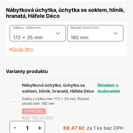
Nábytková úchytka, úchytka se soklem, hliník,
hranatá, Häfele Déco
Délka x výška mm
Rozteč otvorů mm
172 x 35 mm
160 mm
Zrušit filtry
Varianty produktu
Nábytková úchytka, úchytka se
Skladem u
soklem, hliník, hranatá, Häfele Déco
dodavatele
Délka x výška mm
:
172 x 35 mm
,
Rozteč
otvorů mm
:
160 mm
VÝPRODEJ
Kód
:
155.01.031
-
+
68,47 Kč
za 1 ks bez DPH