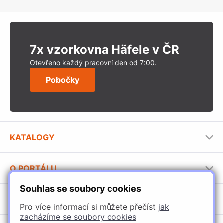
7x vzorkovna Häfele v ČR
Otevřeno každý pracovní den od 7:00.
Pobočky
KATALOGY
Nábytkové kování Häfele
O PORTÁLU
Stavební katalog Häfele
Souhlas se soubory cookies
Provozovatel portálu
Brožury Häfele
SORTIMENT
Jak používat portál
Pro více informací si můžete přečíst
jak
zacházíme se soubory cookies
Úchytky