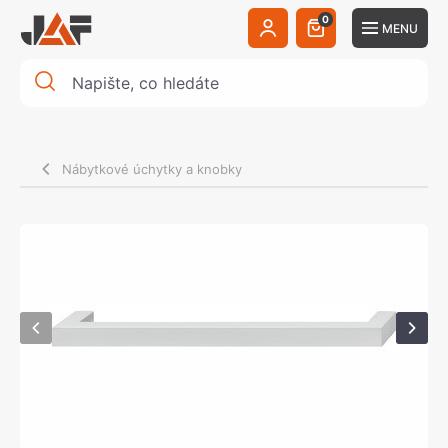
0
MENU
Nábytkové úchytky a knobky