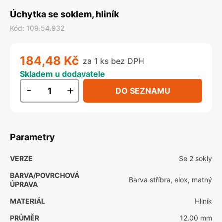
Úchytka se soklem, hliník
Kód
:
109.54.932
184,48 Kč
za 1 ks bez DPH
Skladem u dodavatele
-
+
DO SEZNAMU
Parametry
VERZE
Se 2 sokly
BARVA/POVRCHOVÁ
Barva stříbra, elox, matný
ÚPRAVA
MATERIÁL
Hliník
PRŮMĚR
12.00 mm