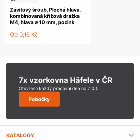
Závitový šroub, Plochá hlava,
kombinovaná křížová drážka
M4, hlava ⌀ 10 mm, pozink
Od
0,16 Kč
7x vzorkovna Häfele v ČR
Otevřeno každý pracovní den od 7:00.
Pobočky
KATALOGY