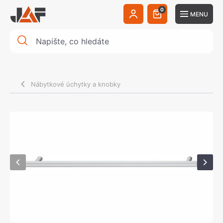
0
MENU
Nábytkové úchytky a knobky