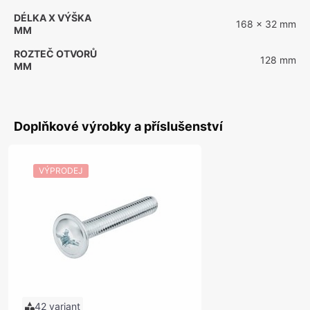
DÉLKA X VÝŠKA
168 x 32 mm
MM
ROZTEČ OTVORŮ
128 mm
MM
Doplňkové výrobky a příslušenství
VÝPRODEJ
42 variant