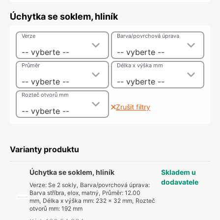
Úchytka se soklem, hliník
Verze
Barva/povrchová úprava
-- vyberte --
-- vyberte --
Průměr
Délka x výška mm
-- vyberte --
-- vyberte --
Rozteč otvorů mm
Zrušit filtry
-- vyberte --
Varianty produktu
Úchytka se soklem, hliník
Skladem u
dodavatele
Verze
:
Se 2 sokly
,
Barva/povrchová úprava
:
Barva stříbra, elox, matný
,
Průměr
:
12.00
mm
,
Délka x výška mm
:
232 x 32 mm
,
Rozteč
otvorů mm
:
192 mm