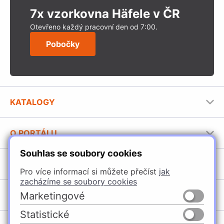
7x vzorkovna Häfele v ČR
Otevřeno každý pracovní den od 7:00.
Pobočky
KATALOGY
Nábytkové kování Häfele
O PORTÁLU
Stavební katalog Häfele
Souhlas se soubory cookies
Provozovatel portálu
Brožury Häfele
SORTIMENT
Jak používat portál
Pro více informací si můžete přečíst
jak
zacházíme se soubory cookies
Úchytky
POBOČKY
Marketingové
Nábytkové kování
Statistické
Domašín
Vybavení kuchyní