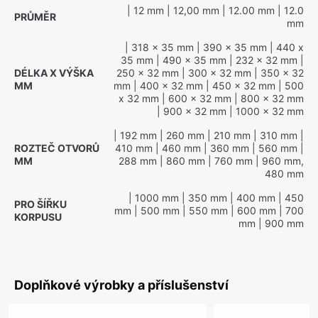
| 12 mm
| 12,00 mm
| 12.00 mm
| 12.0
PRŮMĚR
mm
| 318 x 35 mm
| 390 x 35 mm
| 440 x
35 mm
| 490 x 35 mm
| 232 x 32 mm
|
DÉLKA X VÝŠKA
250 x 32 mm
| 300 x 32 mm
| 350 x 32
MM
mm
| 400 x 32 mm
| 450 x 32 mm
| 500
x 32 mm
| 600 x 32 mm
| 800 x 32 mm
| 900 x 32 mm
| 1000 x 32 mm
| 192 mm
| 260 mm
| 210 mm
| 310 mm
|
ROZTEČ OTVORŮ
410 mm
| 460 mm
| 360 mm
| 560 mm
|
MM
288 mm
| 860 mm
| 760 mm
| 960 mm,
480 mm
| 1000 mm
| 350 mm
| 400 mm
| 450
PRO ŠÍŘKU
mm
| 500 mm
| 550 mm
| 600 mm
| 700
KORPUSU
mm
| 900 mm
Doplňkové výrobky a příslušenství