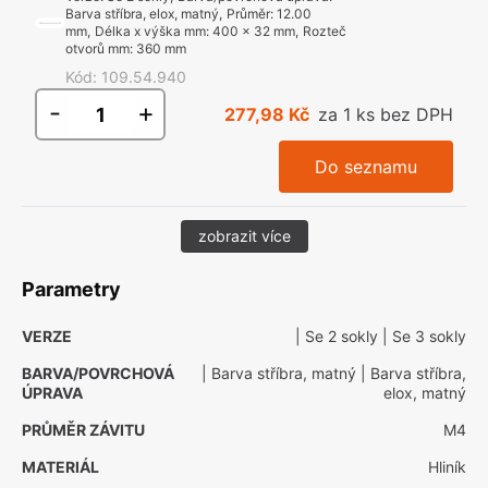
Barva stříbra, elox, matný
,
Průměr
:
12.00
mm
,
Délka x výška mm
:
400 x 32 mm
,
Rozteč
otvorů mm
:
360 mm
Kód
:
109.54.940
-
+
277,98 Kč
za 1 ks bez DPH
Do seznamu
zobrazit více
Parametry
VERZE
| Se 2 sokly
| Se 3 sokly
BARVA/POVRCHOVÁ
| Barva stříbra, matný
| Barva stříbra,
ÚPRAVA
elox, matný
PRŮMĚR ZÁVITU
M4
MATERIÁL
Hliník