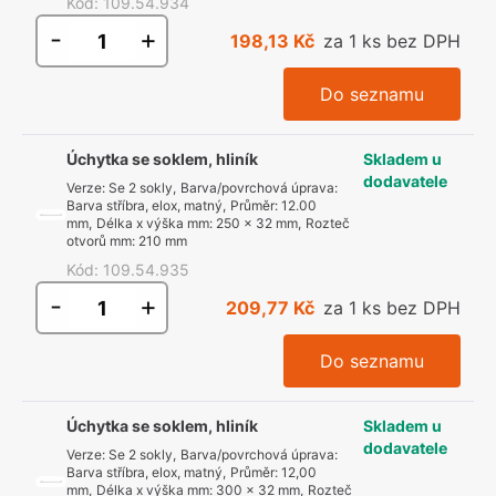
Kód
:
109.54.934
-
+
198,13 Kč
za 1 ks bez DPH
Do seznamu
Úchytka se soklem, hliník
Skladem u
dodavatele
Verze
:
Se 2 sokly
,
Barva/povrchová úprava
:
Barva stříbra, elox, matný
,
Průměr
:
12.00
mm
,
Délka x výška mm
:
250 x 32 mm
,
Rozteč
otvorů mm
:
210 mm
Kód
:
109.54.935
-
+
209,77 Kč
za 1 ks bez DPH
Do seznamu
Úchytka se soklem, hliník
Skladem u
dodavatele
Verze
:
Se 2 sokly
,
Barva/povrchová úprava
:
Barva stříbra, elox, matný
,
Průměr
:
12,00
mm
,
Délka x výška mm
:
300 x 32 mm
,
Rozteč