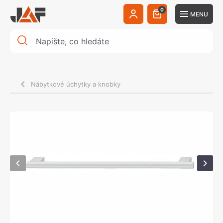
0
MENU
Nábytkové úchytky a knobky