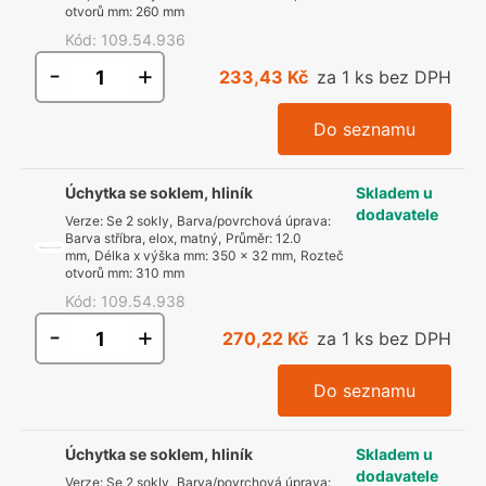
otvorů mm
:
260 mm
Kód
:
109.54.936
-
+
233,43 Kč
za 1 ks bez DPH
Do seznamu
Úchytka se soklem, hliník
Skladem u
dodavatele
Verze
:
Se 2 sokly
,
Barva/povrchová úprava
:
Barva stříbra, elox, matný
,
Průměr
:
12.0
mm
,
Délka x výška mm
:
350 x 32 mm
,
Rozteč
otvorů mm
:
310 mm
Kód
:
109.54.938
-
+
270,22 Kč
za 1 ks bez DPH
Do seznamu
Úchytka se soklem, hliník
Skladem u
dodavatele
Verze
:
Se 2 sokly
,
Barva/povrchová úprava
: