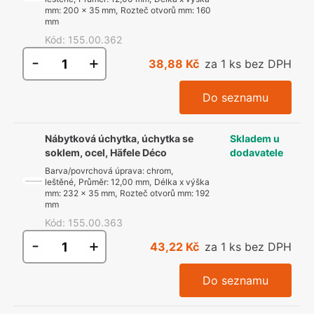
mm
:
200 x 35 mm
,
Rozteč otvorů mm
:
160
mm
Kód
:
155.00.362
-
+
38,88 Kč
za 1 ks bez DPH
Do seznamu
Nábytková úchytka, úchytka se
Skladem u
soklem, ocel, Häfele Déco
dodavatele
Barva/povrchová úprava
:
chrom,
leštěné
,
Průměr
:
12,00 mm
,
Délka x výška
mm
:
232 x 35 mm
,
Rozteč otvorů mm
:
192
mm
Kód
:
155.00.363
-
+
43,22 Kč
za 1 ks bez DPH
Do seznamu