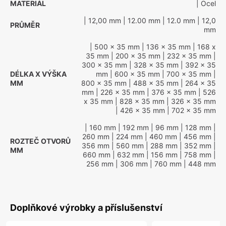
MATERIÁL
| Ocel
| 12,00 mm
| 12.00 mm
| 12.0 mm
| 12,0
PRŮMĚR
mm
| 500 x 35 mm
| 136 x 35 mm
| 168 x
35 mm
| 200 x 35 mm
| 232 x 35 mm
|
300 x 35 mm
| 328 x 35 mm
| 392 x 35
DÉLKA X VÝŠKA
mm
| 600 x 35 mm
| 700 x 35 mm
|
MM
800 x 35 mm
| 488 x 35 mm
| 264 x 35
mm
| 226 x 35 mm
| 376 x 35 mm
| 526
x 35 mm
| 828 x 35 mm
| 326 x 35 mm
| 426 x 35 mm
| 702 x 35 mm
| 160 mm
| 192 mm
| 96 mm
| 128 mm
|
260 mm
| 224 mm
| 460 mm
| 456 mm
|
ROZTEČ OTVORŮ
356 mm
| 560 mm
| 288 mm
| 352 mm
|
MM
660 mm
| 632 mm
| 156 mm
| 758 mm
|
256 mm
| 306 mm
| 760 mm
| 448 mm
Doplňkové výrobky a příslušenství