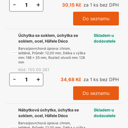
-
+
30,15 Kč
za 1 ks bez DPH
Do seznamu
Úchytka se soklem, úchytka se
Skladem u
soklem, ocel, Häfele Déco
dodavatele
Barva/povrchová úprava
:
chrom,
leštěné
,
Průměr
:
12,00 mm
,
Délka x výška
mm
:
168 x 35 mm
,
Rozteč otvorů mm
:
128
mm
Kód
:
155.00.361
-
+
34,68 Kč
za 1 ks bez DPH
Do seznamu
Nábytková úchytka, úchytka se
Skladem u
soklem, ocel, Häfele Déco
dodavatele
Barva/povrchová úprava
:
chrom,
leštěné
,
Průměr
:
12,00 mm
,
Délka x výška