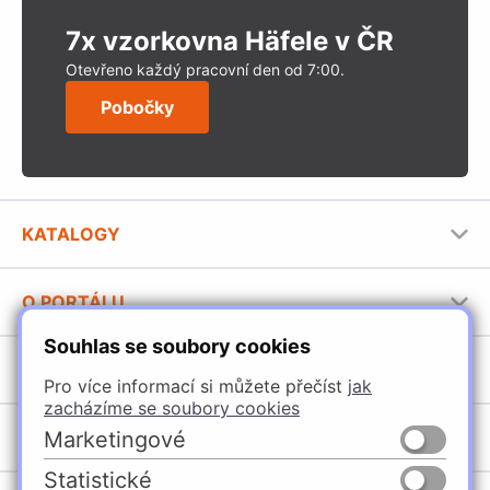
7x vzorkovna Häfele v ČR
Otevřeno každý pracovní den od 7:00.
Pobočky
KATALOGY
Nábytkové kování Häfele
O PORTÁLU
Stavební katalog Häfele
Souhlas se soubory cookies
Provozovatel portálu
Brožury Häfele
SORTIMENT
Jak používat portál
Pro více informací si můžete přečíst
jak
zacházíme se soubory cookies
Úchytky
POBOČKY
Marketingové
Nábytkové kování
Statistické
Domašín
Vybavení kuchyní