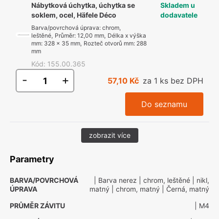
Nábytková úchytka, úchytka se
Skladem u
soklem, ocel, Häfele Déco
dodavatele
Barva/povrchová úprava
:
chrom,
leštěné
,
Průměr
:
12,00 mm
,
Délka x výška
mm
:
328 x 35 mm
,
Rozteč otvorů mm
:
288
mm
Kód
:
155.00.365
-
+
57,10 Kč
za 1 ks bez DPH
Do seznamu
zobrazit více
Parametry
BARVA/POVRCHOVÁ
| Barva nerez
| chrom, leštěné
| nikl,
ÚPRAVA
matný
| chrom, matný
| Černá, matný
PRŮMĚR ZÁVITU
| M4