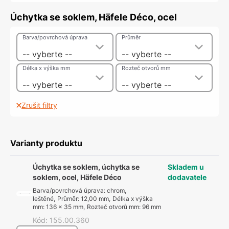
Úchytka se soklem, Häfele Déco, ocel
Barva/povrchová úprava
Průměr
-- vyberte --
-- vyberte --
Délka x výška mm
Rozteč otvorů mm
-- vyberte --
-- vyberte --
Zrušit filtry
Varianty produktu
Úchytka se soklem, úchytka se
Skladem u
soklem, ocel, Häfele Déco
dodavatele
Barva/povrchová úprava
:
chrom,
leštěné
,
Průměr
:
12,00 mm
,
Délka x výška
mm
:
136 x 35 mm
,
Rozteč otvorů mm
:
96 mm
Kód
:
155.00.360