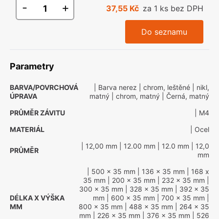
-
+
37,55 Kč
za 1 ks bez DPH
Do seznamu
Parametry
BARVA/POVRCHOVÁ
| Barva nerez
| chrom, leštěné
| nikl,
ÚPRAVA
matný
| chrom, matný
| Černá, matný
PRŮMĚR ZÁVITU
| M4
MATERIÁL
| Ocel
| 12,00 mm
| 12.00 mm
| 12.0 mm
| 12,0
PRŮMĚR
mm
| 500 x 35 mm
| 136 x 35 mm
| 168 x
35 mm
| 200 x 35 mm
| 232 x 35 mm
|
300 x 35 mm
| 328 x 35 mm
| 392 x 35
DÉLKA X VÝŠKA
mm
| 600 x 35 mm
| 700 x 35 mm
|
MM
800 x 35 mm
| 488 x 35 mm
| 264 x 35
mm
| 226 x 35 mm
| 376 x 35 mm
| 526