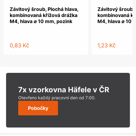
Závitový šroub, Plochá hlava,
Závitový šroub, 
kombinovaná křížová drážka
kombinovaná kř
M4, hlava ⌀ 10 mm, pozink
M4, hlava ⌀ 10 
0,83 Kč
1,23 Kč
7x vzorkovna Häfele v ČR
Otevřeno každý pracovní den od 7:00.
Pobočky