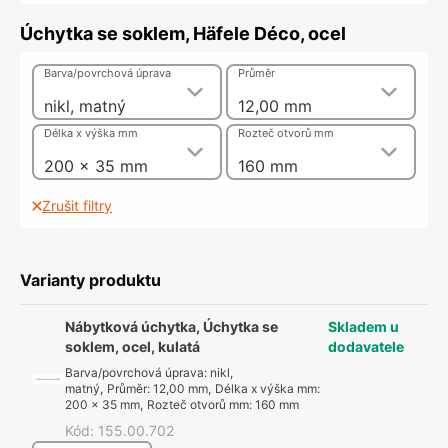
Úchytka se soklem, Häfele Déco, ocel
Barva/povrchová úprava
Průměr
nikl, matný
12,00 mm
Délka x výška mm
Rozteč otvorů mm
200 x 35 mm
160 mm
Zrušit filtry
Varianty produktu
Nábytková úchytka, Úchytka se
Skladem u
soklem, ocel, kulatá
dodavatele
Barva/povrchová úprava
:
nikl,
matný
,
Průměr
:
12,00 mm
,
Délka x výška mm
:
200 x 35 mm
,
Rozteč otvorů mm
:
160 mm
Kód
:
155.00.702