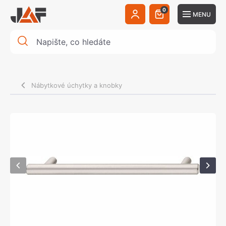
0
MENU
Nábytkové úchytky a knobky