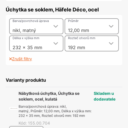
Úchytka se soklem, Häfele Déco, ocel
Barva/povrchová úprava
Průměr
nikl, matný
12,00 mm
Délka x výška mm
Rozteč otvorů mm
232 x 35 mm
192 mm
Zrušit filtry
Varianty produktu
Nábytková úchytka, Úchytka se
Skladem u
soklem, ocel, kulatá
dodavatele
Barva/povrchová úprava
:
nikl,
matný
,
Průměr
:
12,00 mm
,
Délka x výška mm
:
232 x 35 mm
,
Rozteč otvorů mm
:
192 mm
Kód
:
155.00.704