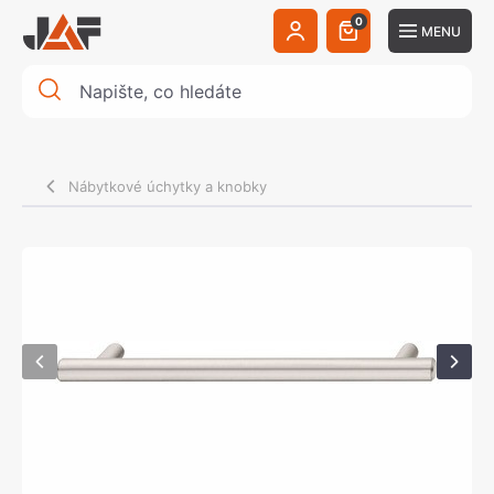
0
MENU
Nábytkové úchytky a knobky