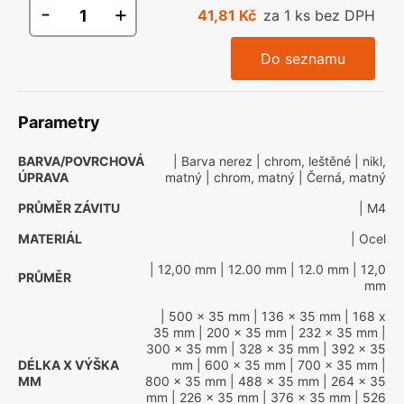
-
+
41,81 Kč
za 1 ks bez DPH
Do seznamu
Parametry
BARVA/POVRCHOVÁ
| Barva nerez
| chrom, leštěné
| nikl,
ÚPRAVA
matný
| chrom, matný
| Černá, matný
PRŮMĚR ZÁVITU
| M4
MATERIÁL
| Ocel
| 12,00 mm
| 12.00 mm
| 12.0 mm
| 12,0
PRŮMĚR
mm
| 500 x 35 mm
| 136 x 35 mm
| 168 x
35 mm
| 200 x 35 mm
| 232 x 35 mm
|
300 x 35 mm
| 328 x 35 mm
| 392 x 35
DÉLKA X VÝŠKA
mm
| 600 x 35 mm
| 700 x 35 mm
|
MM
800 x 35 mm
| 488 x 35 mm
| 264 x 35
mm
| 226 x 35 mm
| 376 x 35 mm
| 526