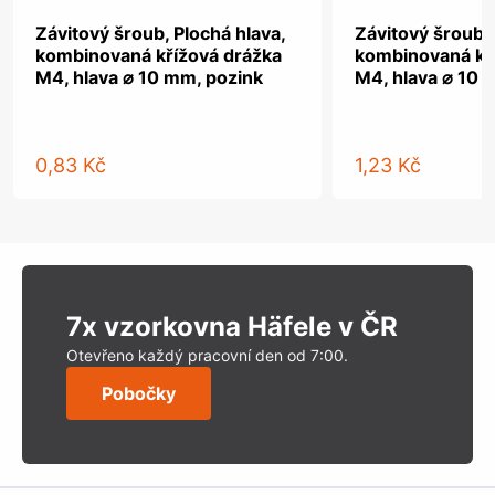
Závitový šroub, Plochá hlava,
Závitový šroub, 
kombinovaná křížová drážka
kombinovaná kř
M4, hlava ⌀ 10 mm, pozink
M4, hlava ⌀ 10 
0,83 Kč
1,23 Kč
7x vzorkovna Häfele v ČR
Otevřeno každý pracovní den od 7:00.
Pobočky