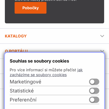
Pobočky
KATALOGY
Nábytkové kování Häfele
O PORTÁLU
Stavební katalog Häfele
Souhlas se soubory cookies
Provozovatel portálu
Brožury Häfele
SORTIMENT
Jak používat portál
Pro více informací si můžete přečíst
jak
zacházíme se soubory cookies
Úchytky
POBOČKY
Marketingové
Nábytkové kování
Statistické
Domašín
Vybavení kuchyní
Preferenční
Vyškov
Osvětlení a elektro
Česko
Slovensko
Ostrava
Posuvné kování