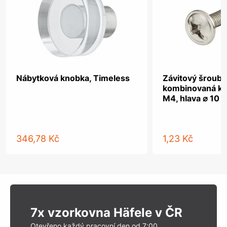
Nábytková knobka, Timeless
Závitový šroub, 
kombinovaná kř
M4, hlava ⌀ 10 
346,78 Kč
1,23 Kč
7x vzorkovna Häfele v ČR
Otevřeno každý pracovní den od 7:00.