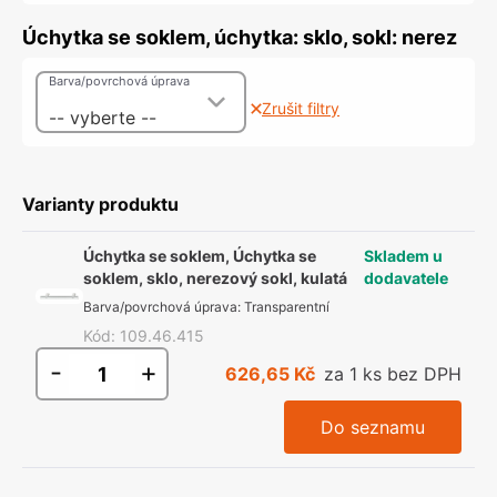
Úchytka se soklem, úchytka: sklo, sokl: nerez
Barva/povrchová úprava
Zrušit filtry
-- vyberte --
Varianty produktu
Úchytka se soklem, Úchytka se
Skladem u
soklem, sklo, nerezový sokl, kulatá
dodavatele
Barva/povrchová úprava
:
Transparentní
Kód
:
109.46.415
-
+
626,65 Kč
za 1 ks bez DPH
Do seznamu