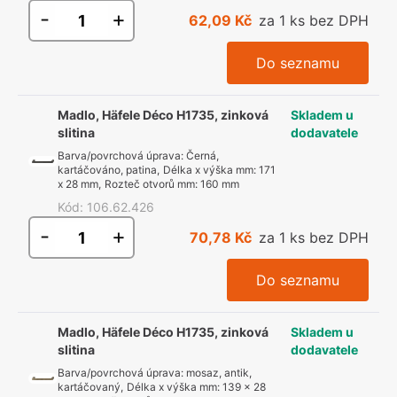
-
+
62,09 Kč
za 1 ks bez DPH
Do seznamu
Madlo, Häfele Déco H1735, zinková
Skladem u
slitina
dodavatele
Barva/povrchová úprava
:
Černá,
kartáčováno, patina
,
Délka x výška mm
:
171
x 28 mm
,
Rozteč otvorů mm
:
160 mm
Kód
:
106.62.426
-
+
70,78 Kč
za 1 ks bez DPH
Do seznamu
Madlo, Häfele Déco H1735, zinková
Skladem u
slitina
dodavatele
Barva/povrchová úprava
:
mosaz, antik,
kartáčovaný
,
Délka x výška mm
:
139 x 28