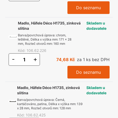
Do seznamu
Madlo, Häfele Déco H1735, zinková
Skladem u
slitina
dodavatele
Barva/povrchová úprava
:
chrom,
leštěné
,
Délka x výška mm
:
171 x 28
mm
,
Rozteč otvorů mm
:
160 mm
Kód
:
106.62.226
-
+
74,68 Kč
za 1 ks bez DPH
Do seznamu
Madlo, Häfele Déco H1735, zinková
Skladem u
slitina
dodavatele
Barva/povrchová úprava
:
Černá,
kartáčováno, patina
,
Délka x výška mm
:
139
x 28 mm
,
Rozteč otvorů mm
:
128 mm
Kód
:
106.62.425