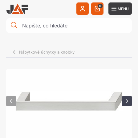
0
MENU
Nábytkové úchytky a knobky