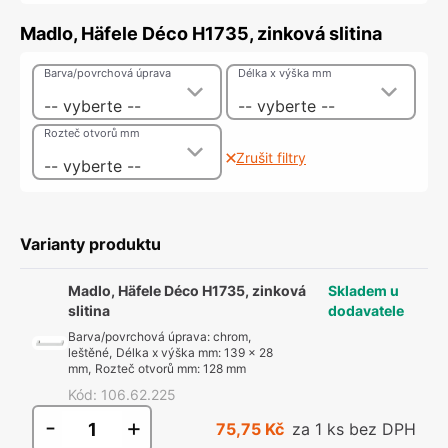
Madlo, Häfele Déco H1735, zinková slitina
Barva/povrchová úprava
Délka x výška mm
-- vyberte --
-- vyberte --
Rozteč otvorů mm
Zrušit filtry
-- vyberte --
Varianty produktu
Madlo, Häfele Déco H1735, zinková
Skladem u
slitina
dodavatele
Barva/povrchová úprava
:
chrom,
leštěné
,
Délka x výška mm
:
139 x 28
mm
,
Rozteč otvorů mm
:
128 mm
Kód
:
106.62.225
-
+
75,75 Kč
za 1 ks bez DPH