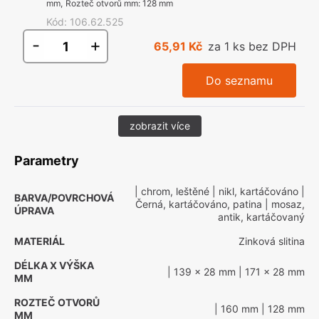
mm
,
Rozteč otvorů mm
:
128 mm
Kód
:
106.62.525
-
+
65,91 Kč
za 1 ks bez DPH
Do seznamu
zobrazit více
Parametry
| chrom, leštěné
| nikl, kartáčováno
|
BARVA/POVRCHOVÁ
Černá, kartáčováno, patina
| mosaz,
ÚPRAVA
antik, kartáčovaný
MATERIÁL
Zinková slitina
DÉLKA X VÝŠKA
| 139 x 28 mm
| 171 x 28 mm
MM
ROZTEČ OTVORŮ
| 160 mm
| 128 mm
MM