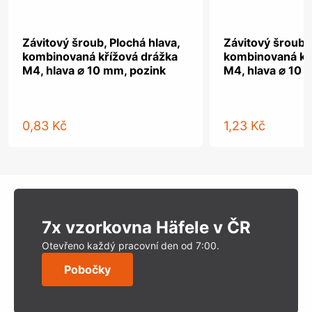
Závitový šroub, Plochá hlava,
Závitový šroub, 
kombinovaná křížová drážka
kombinovaná kř
M4, hlava ⌀ 10 mm, pozink
M4, hlava ⌀ 10 
0,83 Kč
1,23 Kč
7x vzorkovna Häfele v ČR
Otevřeno každý pracovní den od 7:00.
Pobočky