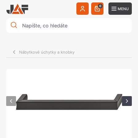
0
MENU
Nábytkové úchytky a knobky