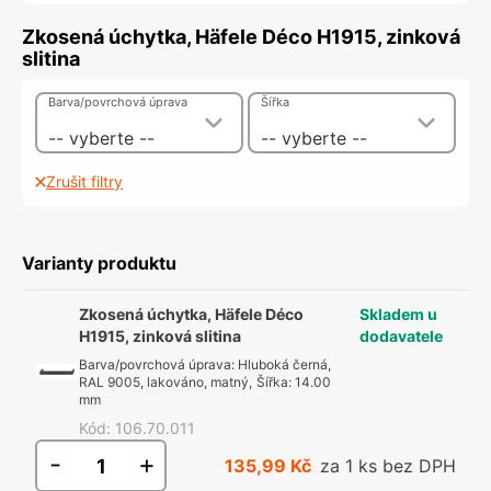
Zkosená úchytka, Häfele Déco H1915, zinková
slitina
Barva/povrchová úprava
Šířka
-- vyberte --
-- vyberte --
Zrušit filtry
Varianty produktu
Zkosená úchytka, Häfele Déco
Skladem u
H1915, zinková slitina
dodavatele
Barva/povrchová úprava
:
Hluboká černá,
RAL 9005, lakováno, matný
,
Šířka
:
14.00
mm
Kód
:
106.70.011
-
+
135,99 Kč
za 1 ks bez DPH