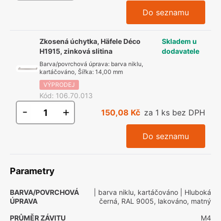
Do seznamu
Zkosená úchytka, Häfele Déco
Skladem u
H1915, zinková slitina
dodavatele
Barva/povrchová úprava
:
barva niklu,
kartáčováno
,
Šířka
:
14,00 mm
VÝPRODEJ
Kód
:
106.70.013
-
+
150,08 Kč
za 1 ks bez DPH
Do seznamu
Parametry
BARVA/POVRCHOVÁ
| barva niklu, kartáčováno
| Hluboká
ÚPRAVA
černá, RAL 9005, lakováno, matný
PRŮMĚR ZÁVITU
M4