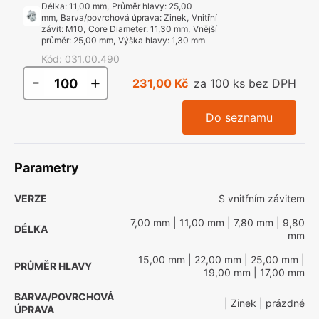
Délka
:
11,00 mm
,
Průměr hlavy
:
25,00
mm
,
Barva/povrchová úprava
:
Zinek
,
Vnitřní
závit
:
M10
,
Core Diameter
:
11,30 mm
,
Vnější
průměr
:
25,00 mm
,
Výška hlavy
:
1,30 mm
Kód
:
031.00.490
-
+
231,00 Kč
za 100 ks bez DPH
Do seznamu
Parametry
VERZE
S vnitřním závitem
7,00 mm
| 11,00 mm
| 7,80 mm
| 9,80
DÉLKA
mm
15,00 mm
| 22,00 mm
| 25,00 mm
|
PRŮMĚR HLAVY
19,00 mm
| 17,00 mm
BARVA/POVRCHOVÁ
| Zinek
| prázdné
ÚPRAVA