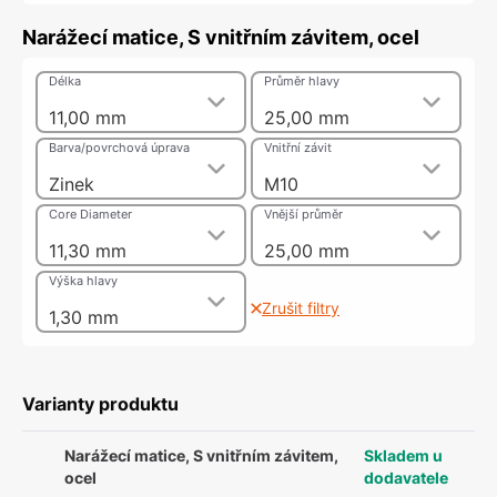
Narážecí matice, S vnitřním závitem, ocel
Délka
Průměr hlavy
11,00 mm
25,00 mm
Barva/povrchová úprava
Vnitřní závit
Zinek
M10
Core Diameter
Vnější průměr
11,30 mm
25,00 mm
Výška hlavy
Zrušit filtry
1,30 mm
Varianty produktu
Narážecí matice, S vnitřním závitem,
Skladem u
ocel
dodavatele