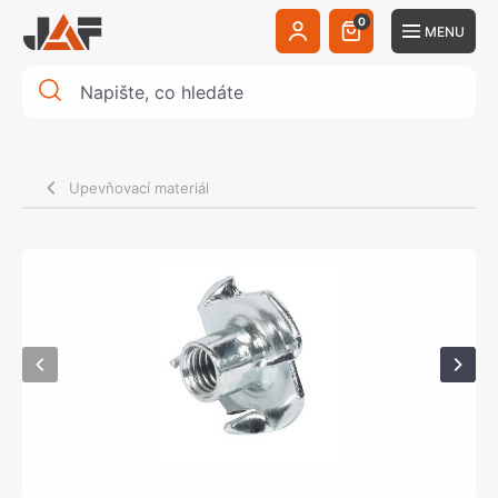
0
MENU
Upevňovací materiál