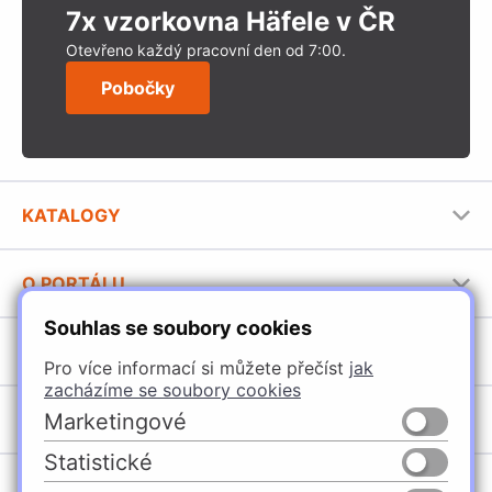
7x vzorkovna Häfele v ČR
Otevřeno každý pracovní den od 7:00.
Pobočky
KATALOGY
Nábytkové kování Häfele
O PORTÁLU
Stavební katalog Häfele
Souhlas se soubory cookies
Provozovatel portálu
Brožury Häfele
SORTIMENT
Jak používat portál
Pro více informací si můžete přečíst
jak
zacházíme se soubory cookies
Úchytky
POBOČKY
Marketingové
Nábytkové kování
Statistické
Domašín
Vybavení kuchyní