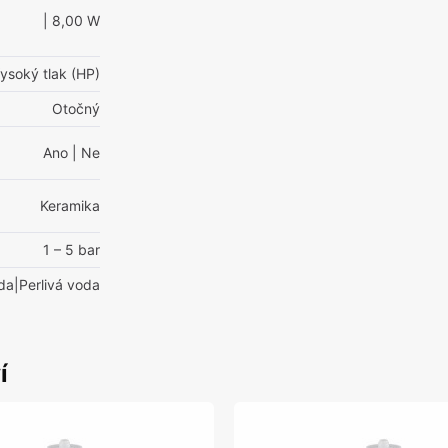
| 8,00 W
ysoký tlak (HP)
Otočný
Ano
| Ne
Keramika
1 – 5 bar
da|Perlivá voda
í