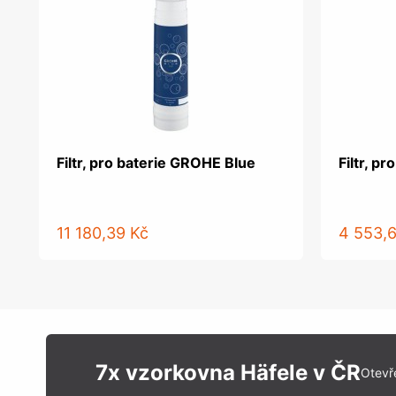
Filtr, pro baterie GROHE Blue
Filtr, p
11 180,39 Kč
4 553,
7x vzorkovna Häfele v ČR
Otevř