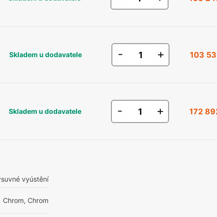
-
+
103 53
Skladem u dodavatele
-
+
172 89
Skladem u dodavatele
ýsuvné vyústění
Chrom, Chrom