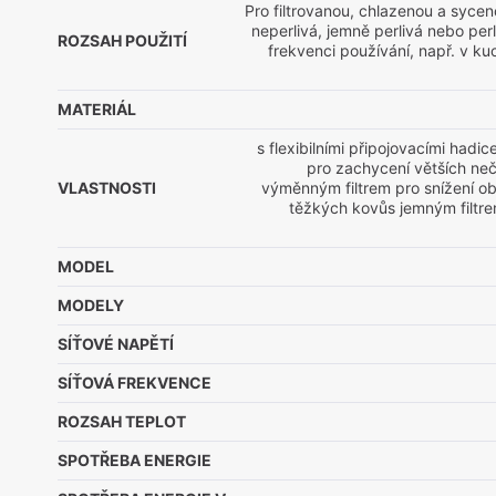
Pro filtrovanou, chlazenou a sycen
neperlivá, jemně perlivá nebo per
ROZSAH POUŽITÍ
frekvenci používání, např. v k
MATERIÁL
s flexibilními připojovacími hadic
pro zachycení větších neč
VLASTNOSTI
výměnným filtrem pro snížení o
těžkých kovůs jemným filtr
MODEL
MODELY
SÍŤOVÉ NAPĚTÍ
SÍŤOVÁ FREKVENCE
ROZSAH TEPLOT
SPOTŘEBA ENERGIE