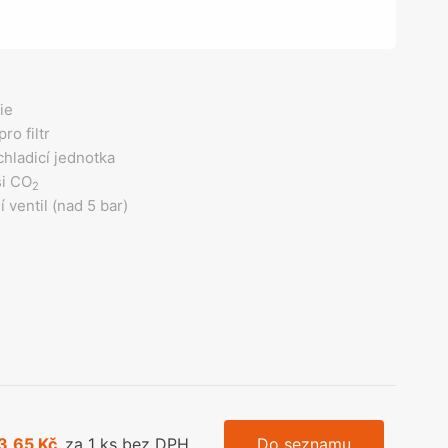
olečka
olové nohy, Nábytkové nohy a
chanismy nastavení
olová kování
bytkové kluzáky a kolečka
ie
ro filtr
hladicí jednotka
ši CO
2
 ventil (nad 5 bar)
3,65 Kč
za 1 ks bez DPH
Do seznamu