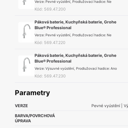
Verze
:
Pevné vyústění
,
Prodlužovací hadice
:
Ne
Kód
:
569.47.200
Páková baterie, Kuchyňská baterie, Grohe
Blue® Professional
Verze
:
Pevné vyústění
,
Prodlužovací hadice
:
Ne
Kód
:
569.47.220
Páková baterie, Kuchyňská baterie, Grohe
Blue® Professional
Verze
:
Výsuvné vyústění
,
Prodlužovací hadice
:
Ano
Kód
:
569.47.230
Parametry
VERZE
Pevné vyústění
| V
BARVA/POVRCHOVÁ
ÚPRAVA