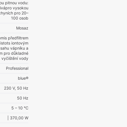
ou pitnou vodu:
livápro vysokou
uchyních pro 20–
100 osob
Mosaz
emis předfiltrem
istots iontovým
bsahu vápníku a
em pro důkladné
vyčištění vody
Professional
blue®
230 V, 50 Hz
50 Hz
5 – 10 °C
| 370,00 W