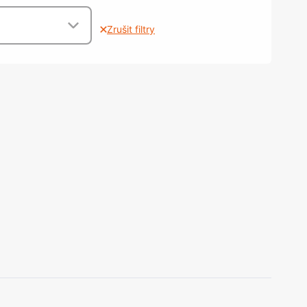
olečka
olové nohy, Nábytkové nohy a
Zrušit filtry
chanismy nastavení
olová kování
bytkové kluzáky a kolečka