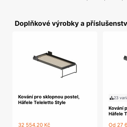
Doplňkové výrobky a příslušenstv
Kování pro sklopnou postel,
23 vari
Häfele Teleletto Style
Kování p
Häfele T
32 554,20 Kč
Od
27 