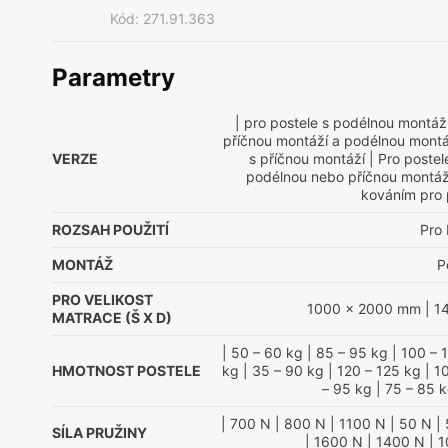
Kód
:
271.91.363
Parametry
| pro postele s podélnou montáž
příčnou montáží a podélnou montá
VERZE
s příčnou montáží
| Pro postel
podélnou nebo příčnou montá
kováním pro 
ROZSAH POUŽITÍ
Pro 
MONTÁŽ
P
PRO VELIKOST
1000 x 2000 mm
| 1
MATRACE (Š X D)
| 50 – 60 kg
| 85 – 95 kg
| 100 – 
HMOTNOST POSTELE
kg
| 35 – 90 kg
| 120 – 125 kg
| 1
– 95 kg
| 75 – 85 
| 700 N
| 800 N
| 1100 N
| 50 N
| 
SÍLA PRUŽINY
| 1600 N
| 1400 N
| 