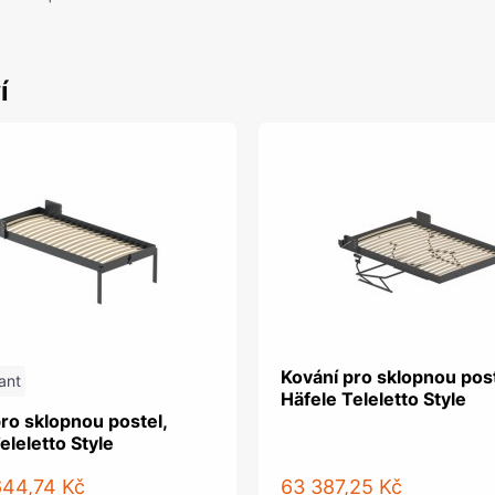
í
Kování pro sklopnou post
ant
Häfele Teleletto Style
ro sklopnou postel,
eleletto Style
644,74 Kč
63 387,25 Kč