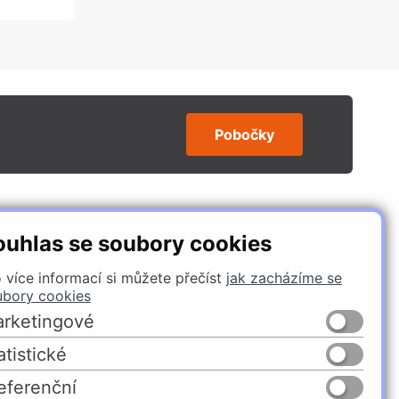
Pobočky
SLEDUJTE NÁS
ouhlas se soubory cookies
 více informací si můžete přečíst
jak zacházíme se
ubory cookies
rketingové
atistické
eferenční