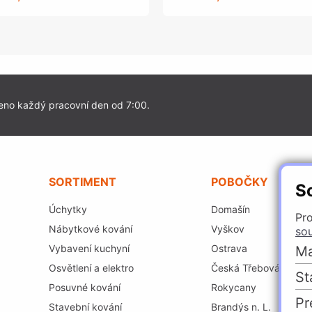
eno každý pracovní den od 7:00.
SORTIMENT
POBOČKY
S
Úchytky
Domašín
Pro
Nábytkové kování
Vyškov
so
Vybavení kuchyní
Ostrava
Ma
Osvětlení a elektro
Česká Třebová
St
Posuvné kování
Rokycany
Pr
Stavební kování
Brandýs n. L.