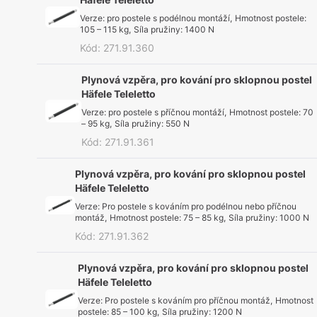
Verze
:
pro postele s podélnou montáží
,
Hmotnost postele
:
105 – 115 kg
,
Síla pružiny
:
1400 N
Kód
:
271.91.360
Plynová vzpěra, pro kování pro sklopnou postel
Häfele Teleletto
Verze
:
pro postele s příčnou montáží
,
Hmotnost postele
:
70
– 95 kg
,
Síla pružiny
:
550 N
Kód
:
271.91.361
Plynová vzpěra, pro kování pro sklopnou postel
Häfele Teleletto
Verze
:
Pro postele s kováním pro podélnou nebo příčnou
montáž
,
Hmotnost postele
:
75 – 85 kg
,
Síla pružiny
:
1000 N
Kód
:
271.91.362
Plynová vzpěra, pro kování pro sklopnou postel
Häfele Teleletto
Verze
:
Pro postele s kováním pro příčnou montáž
,
Hmotnost
postele
:
85 – 100 kg
,
Síla pružiny
:
1200 N