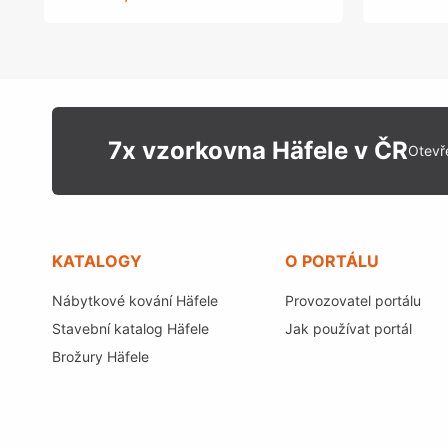
7x vzorkovna Häfele v ČR
Otevř
KATALOGY
O PORTÁLU
Nábytkové kování Häfele
Provozovatel portálu
Stavební katalog Häfele
Jak používat portál
Brožury Häfele