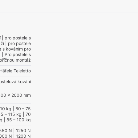
í
| pro postele s
ží
| pro postele
e s kováním pro
ž
| Pro postele s
příčnou montáž
Häfele Teleletto
ostelová kování
400 x 2000 mm
110 kg
| 60 – 75
05 – 115 kg
| 70
kg
| 85 – 100 kg
550 N
| 1250 N
1000 N
| 1200 N