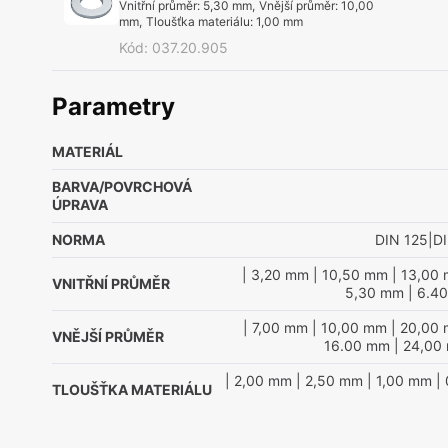
Vnitřní průměr
:
5,30 mm
,
Vnější průměr
:
10,00
mm
,
Tloušťka materiálu
:
1,00 mm
Kód
:
037.20.905
Parametry
MATERIÁL
BARVA/POVRCHOVÁ
ÚPRAVA
NORMA
DIN 125|D
| 3,20 mm
| 10,50 mm
| 13,00
VNITŘNÍ PRŮMĚR
5,30 mm
| 6.4
| 7,00 mm
| 10,00 mm
| 20,00
VNĚJŠÍ PRŮMĚR
16.00 mm
| 24,00
| 2,00 mm
| 2,50 mm
| 1,00 mm
| 
TLOUŠŤKA MATERIÁLU