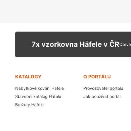
7x vzorkovna Häfele v ČR
Otevř
KATALOGY
O PORTÁLU
Nábytkové kování Häfele
Provozovatel portálu
Stavební katalog Häfele
Jak používat portál
Brožury Häfele