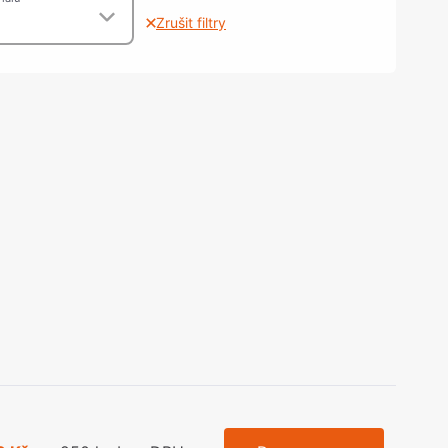
olečka
Zrušit filtry
olové nohy, Nábytkové nohy a
chanismy nastavení
olová kování
bytkové kluzáky a kolečka