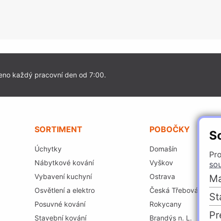
eno každý pracovní den od 7:00.
SORTIMENT
POBOČKY
S
Úchytky
Domašín
Pro
Nábytkové kování
Vyškov
so
Vybavení kuchyní
Ostrava
Ma
Osvětlení a elektro
Česká Třebová
St
Posuvné kování
Rokycany
Pr
Stavební kování
Brandýs n. L.