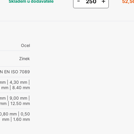
-
+
52,5
Skladem u dodavatele
Ocel
Zinek
IN EN ISO 7089
 mm
| 4,30 mm
|
0 mm
| 8.40 mm
 mm
| 9,00 mm
|
 mm
| 12.50 mm
0,80 mm
| 0,50
mm
| 1.60 mm