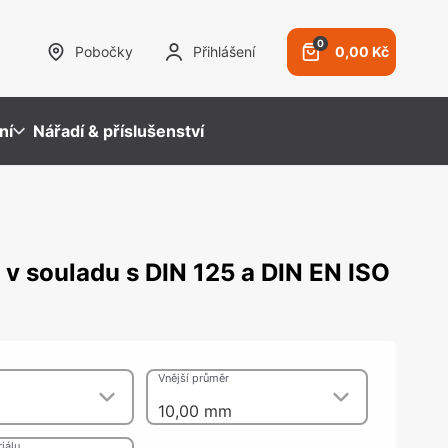
0
Pobočky
Přihlášení
0,00 Kč
ní
Nářadí & příslušenství
 v souladu s DIN 125 a DIN EN ISO
ezpečnostní kování
ybavení prodejen
racovní desky a záda
ystémy pro TV a multimédia
bvodový plášť budovy
amykací systémy
ěsnicí hmoty & Lepidla
mky a závory
pidla
vání pro panikové uzávěry
snicí hmoty
sky
Vnější průměr
10,00 mm
olová kování, Nohy, Nohy a
iálu