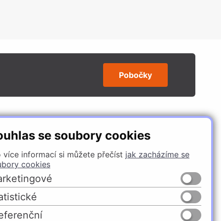
Pobočky
SLEDUJTE NÁS
ouhlas se soubory cookies
 více informací si můžete přečíst
jak zacházíme se
ubory cookies
rketingové
atistické
eferenční