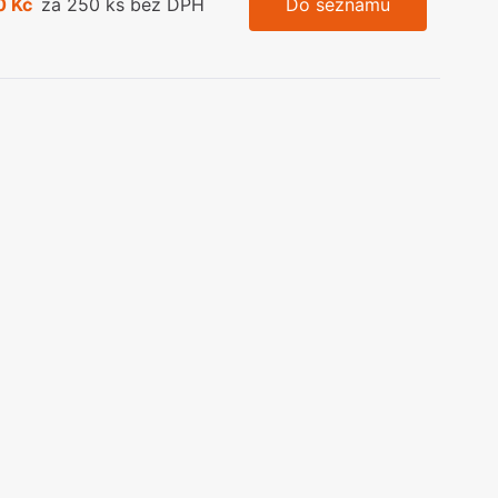
0 Kč
za 250 ks bez DPH
Do seznamu