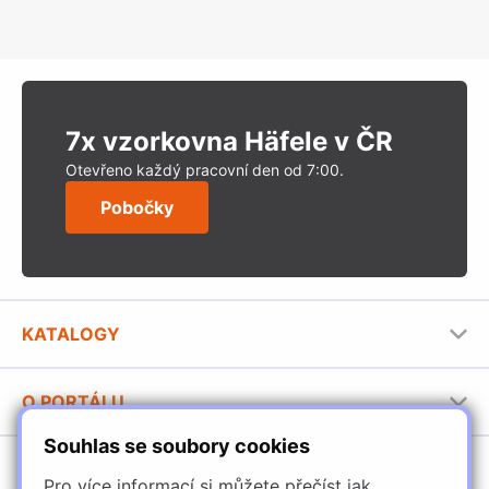
7x vzorkovna Häfele v ČR
Otevřeno každý pracovní den od 7:00.
Pobočky
KATALOGY
Nábytkové kování Häfele
O PORTÁLU
Stavební katalog Häfele
Souhlas se soubory cookies
Provozovatel portálu
Brožury Häfele
SORTIMENT
Jak používat portál
Pro více informací si můžete přečíst
jak