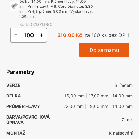
Délka
:
14.00 mm
,
Průměr hlavy
:
14.00
mm
,
Vnitřní závit
:
M6
,
Core Diameter
:
8.30
mm
,
Vnější průměr
:
9.00 mm
,
Výška hlavy
:
1.50 mm
Kód
:
031.01.960
-
+
210,00 Kč
za 100 ks bez DPH
Do seznamu
Parametry
VERZE
S límcem
DÉLKA
| 16,00 mm
| 17,00 mm
| 14.00 mm
PRŮMĚR HLAVY
| 22,00 mm
| 19,00 mm
| 14.00 mm
BARVA/POVRCHOVÁ
Zinek
ÚPRAVA
MONTÁŽ
K nalisování