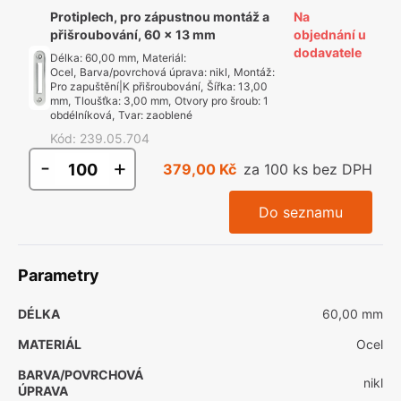
Protiplech, pro zápustnou montáž a
Na
přišroubování, 60 x 13 mm
objednání u
dodavatele
Délka
:
60,00 mm
,
Materiál
:
Ocel
,
Barva/povrchová úprava
:
nikl
,
Montáž
:
Pro zapuštění|K přišroubování
,
Šířka
:
13,00
mm
,
Tloušťka
:
3,00 mm
,
Otvory pro šroub
:
1
obdélníková
,
Tvar
:
zaoblené
Kód
:
239.05.704
-
+
379,00 Kč
za 100 ks bez DPH
Do seznamu
Parametry
DÉLKA
60,00 mm
MATERIÁL
Ocel
BARVA/POVRCHOVÁ
nikl
ÚPRAVA