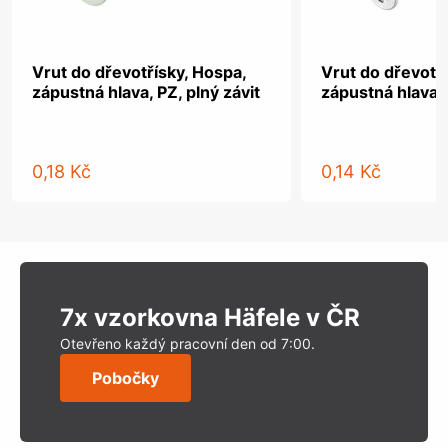
Vrut do dřevotřísky, Hospa,
Vrut do dřevotř
zápustná hlava, PZ, plný závit
zápustná hlava, 
0,18 Kč
0,14 Kč
7x vzorkovna Häfele v ČR
Otevřeno každý pracovní den od 7:00.
Pobočky