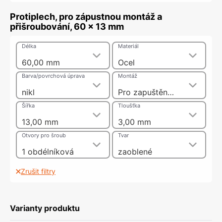
Protiplech, pro zápustnou montáž a
přišroubování, 60 x 13 mm
Délka
Materiál
60,00 mm
Ocel
Barva/povrchová úprava
Montáž
nikl
Pro zapuštění|K přišroubování
Šířka
Tloušťka
13,00 mm
3,00 mm
Otvory pro šroub
Tvar
1 obdélníková
zaoblené
Zrušit filtry
Varianty produktu