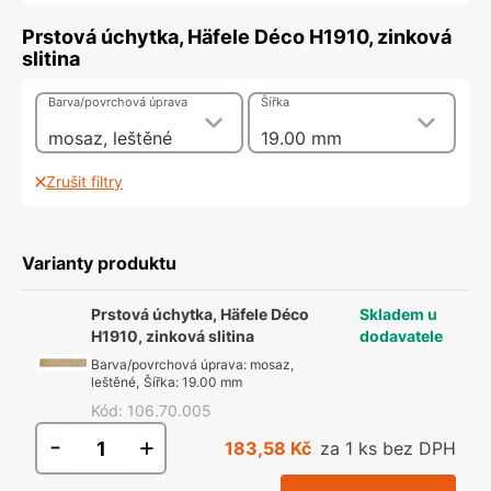
Prstová úchytka, Häfele Déco H1910, zinková
slitina
Barva/povrchová úprava
Šířka
mosaz, leštěné
19.00 mm
Zrušit filtry
Varianty produktu
Prstová úchytka, Häfele Déco
Skladem u
H1910, zinková slitina
dodavatele
Barva/povrchová úprava
:
mosaz,
leštěné
,
Šířka
:
19.00 mm
Kód
:
106.70.005
-
+
183,58 Kč
za 1 ks bez DPH