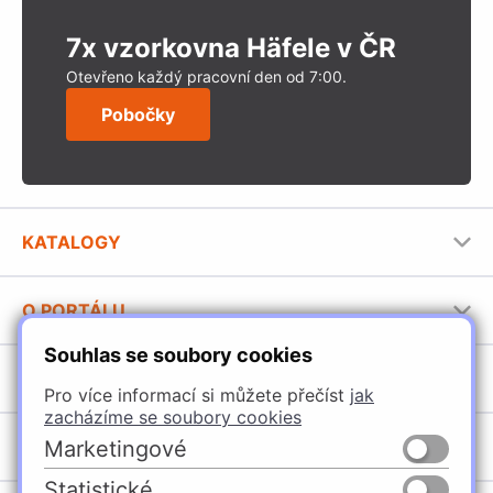
7x vzorkovna Häfele v ČR
Otevřeno každý pracovní den od 7:00.
Pobočky
KATALOGY
Nábytkové kování Häfele
O PORTÁLU
Stavební katalog Häfele
Souhlas se soubory cookies
Provozovatel portálu
Brožury Häfele
SORTIMENT
Jak používat portál
Pro více informací si můžete přečíst
jak
zacházíme se soubory cookies
Úchytky
POBOČKY
Marketingové
Nábytkové kování
Statistické