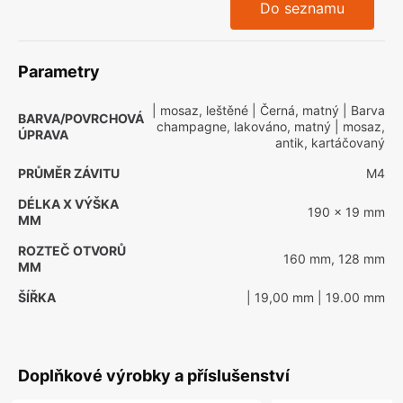
Do seznamu
Parametry
| mosaz, leštěné
| Černá, matný
| Barva
BARVA/POVRCHOVÁ
champagne, lakováno, matný
| mosaz,
ÚPRAVA
antik, kartáčovaný
PRŮMĚR ZÁVITU
M4
DÉLKA X VÝŠKA
190 x 19 mm
MM
ROZTEČ OTVORŮ
160 mm, 128 mm
MM
ŠÍŘKA
| 19,00 mm
| 19.00 mm
Doplňkové výrobky a příslušenství