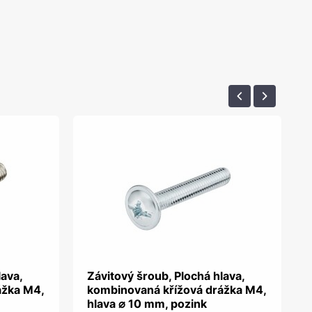
lava,
Závitový šroub, Plochá hlava,
ážka M4,
kombinovaná křížová drážka M4,
hlava ⌀ 10 mm, pozink