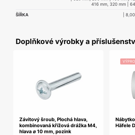
416 mm, 320 mm
| 6
ŠÍŘKA
| 8,0
Doplňkové výrobky a příslušenstv
VÝPRO
Závitový šroub, Plochá hlava,
Nábytko
kombinovaná křížová drážka M4,
Häfele 
hlava ⌀ 10 mm, pozink