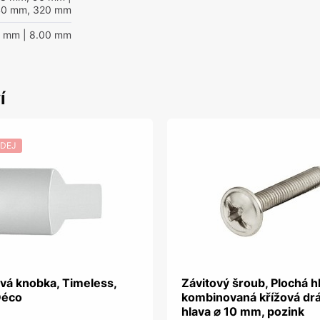
40 mm, 320 mm
0 mm
| 8.00 mm
í
DEJ
vá knobka, Timeless,
Závitový šroub, Plochá h
Déco
kombinovaná křížová dr
hlava ⌀ 10 mm, pozink