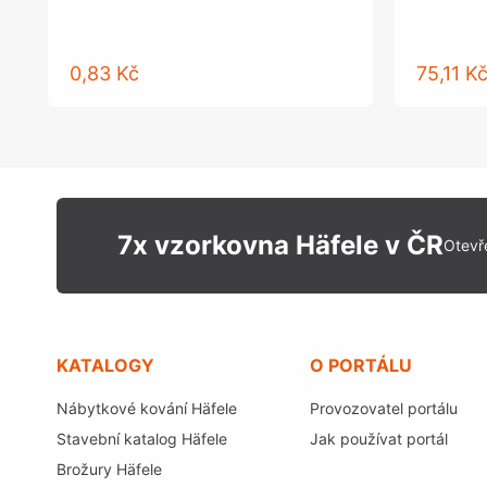
0,83 Kč
75,11 K
7x vzorkovna Häfele v ČR
Otevř
KATALOGY
O PORTÁLU
Nábytkové kování Häfele
Provozovatel portálu
Stavební katalog Häfele
Jak používat portál
Brožury Häfele