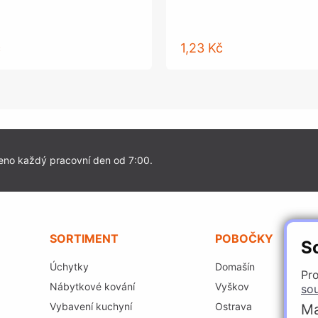
č
1,23 Kč
eno každý pracovní den od 7:00.
SORTIMENT
POBOČKY
S
Úchytky
Domašín
Pro
Nábytkové kování
Vyškov
so
Vybavení kuchyní
Ostrava
Ma