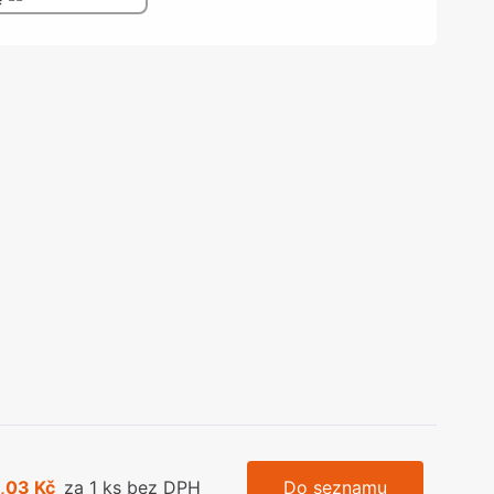
olečka
olové nohy, Nábytkové nohy a
chanismy nastavení
olová kování
bytkové kluzáky a kolečka
,03 Kč
za 1 ks bez DPH
Do seznamu