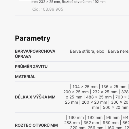
mm
:
232 x 25 mm
,
Rozteč otvorů mm
:
192 mm
Kód
:
103.89.905
Parametry
BARVA/POVRCHOVÁ
| Barva stříbra, elox
| Barva nere
ÚPRAVA
PRŮMĚR ZÁVITU
MATERIÁL
| 104 x 25 mm
| 136 x 25 mm
|
200 x 25 mm
| 232 x 25 mm
| 328
DÉLKA X VÝŠKA MM
x 25 mm
| 488 x 25 mm
| 700 x
25 mm
| 200 x 20 mm
| 300 x 2
mm
| 500 x 20 mm
| 160 mm
| 192 mm
| 96 mm
| 6
288 mm
| 352 mm
| 960 mm
| 66
ROZTEČ OTVORŮ MM
| 320 mm, 256 mm
| 160 mm, 1