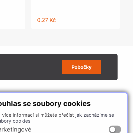
0,27 Kč
Pobočky
SLEDUJTE NÁS
ouhlas se soubory cookies
 více informací si můžete přečíst
jak zacházíme se
ubory cookies
rketingové