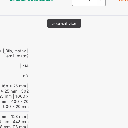
zobrazit více
z
| Bílá, matný
|
Černá, matný
| M4
Hliník
 168 x 25 mm
|
 x 25 mm
| 392
 25 mm
| 1000 x
0 mm
| 400 x 20
| 900 x 20 mm
4 mm
| 128 mm
|
0 mm
| 448 mm
28 mm, 96 mm
|