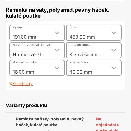
Ramínka na šaty, polyamid, pevný háček,
kulaté poutko
Výška
Šířka
191.00 mm
450.00 mm
Barva/povrchová úprava
Rozsah použití
Hořčicově žlutá, lesklé
K zavěšení na šatní tyče až do průměru 40 mm
Průměr ramínka
Průměr háčku
16.00 mm
40.00 mm
Zrušit filtry
Varianty produktu
Ramínka na šaty, polyamid, pevný
Na
háček, kulaté poutko
objednání u
dodavatele