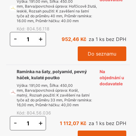
Výška
:
191.00 mm
,
Šířka
:
450.00
mm
,
Barva/povrchová úprava
:
Hořčicově žlutá,
lesklé
,
Rozsah použití
:
K zavěšení na šatní
tyče až do průměru 40 mm
,
Průměr ramínka
:
16.00 mm
,
Průměr háčku
:
40.00 mm
Kód
:
804.56.118
-
+
952,46 Kč
za 1 ks bez DPH
Do seznamu
Ramínka na šaty, polyamid, pevný
Na
háček, kulaté poutko
objednání u
dodavatele
Výška
:
191,00 mm
,
Šířka
:
450,00
mm
,
Barva/povrchová úprava
:
Korál,
matný
,
Rozsah použití
:
K zavěšení na šatní
tyče až do průměru 33 mm
,
Průměr ramínka
:
16,00 mm
,
Průměr háčku
:
40,00 mm
Kód
:
804.56.036
-
+
1 112,07 Kč
za 1 ks bez DPH