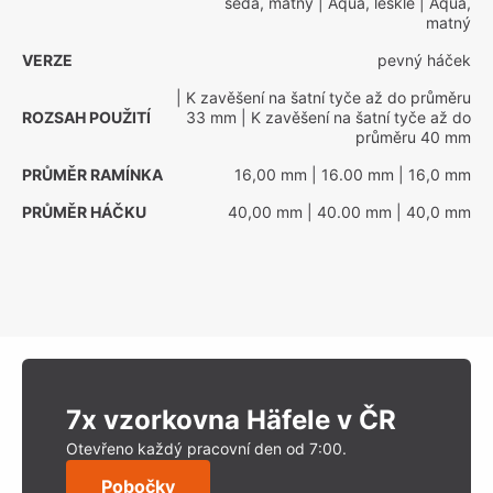
šedá, matný
| Aqua, lesklé
| Aqua,
matný
VERZE
pevný háček
| K zavěšení na šatní tyče až do průměru
ROZSAH POUŽITÍ
33 mm
| K zavěšení na šatní tyče až do
průměru 40 mm
PRŮMĚR RAMÍNKA
16,00 mm
| 16.00 mm
| 16,0 mm
PRŮMĚR HÁČKU
40,00 mm
| 40.00 mm
| 40,0 mm
7x vzorkovna Häfele v ČR
Otevřeno každý pracovní den od 7:00.
Pobočky