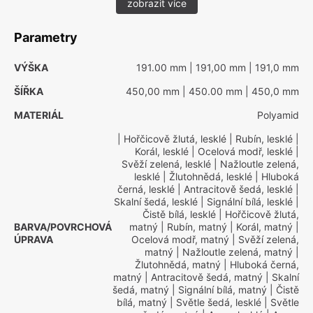
zobrazit více
Parametry
VÝŠKA
191.00 mm
| 191,00 mm
| 191,0 mm
ŠÍŘKA
450,00 mm
| 450.00 mm
| 450,0 mm
MATERIÁL
Polyamid
| Hořčicově žlutá, lesklé
| Rubín, lesklé
|
Korál, lesklé
| Ocelová modř, lesklé
|
Svěží zelená, lesklé
| Nažloutle zelená,
lesklé
| Žlutohnědá, lesklé
| Hluboká
černá, lesklé
| Antracitově šedá, lesklé
|
Skalní šedá, lesklé
| Signální bílá, lesklé
|
Čistě bílá, lesklé
| Hořčicově žlutá,
BARVA/POVRCHOVÁ
matný
| Rubín, matný
| Korál, matný
|
ÚPRAVA
Ocelová modř, matný
| Svěží zelená,
matný
| Nažloutle zelená, matný
|
Žlutohnědá, matný
| Hluboká černá,
matný
| Antracitově šedá, matný
| Skalní
šedá, matný
| Signální bílá, matný
| Čistě
bílá, matný
| Světle šedá, lesklé
| Světle