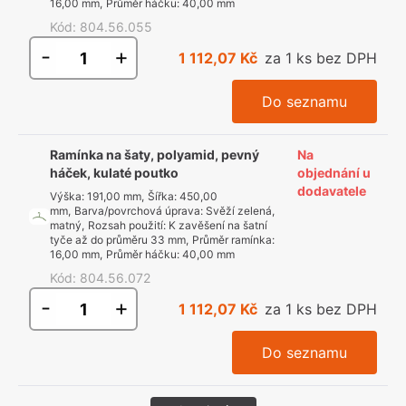
16,00 mm
,
Průměr háčku
:
40,00 mm
Kód
:
804.56.055
-
+
1 112,07 Kč
za 1 ks bez DPH
Do seznamu
Ramínka na šaty, polyamid, pevný
Na
háček, kulaté poutko
objednání u
dodavatele
Výška
:
191,00 mm
,
Šířka
:
450,00
mm
,
Barva/povrchová úprava
:
Svěží zelená,
matný
,
Rozsah použití
:
K zavěšení na šatní
tyče až do průměru 33 mm
,
Průměr ramínka
:
16,00 mm
,
Průměr háčku
:
40,00 mm
Kód
:
804.56.072
-
+
1 112,07 Kč
za 1 ks bez DPH
Do seznamu