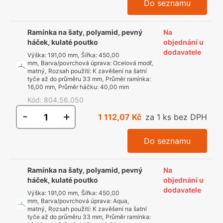
Do seznamu
Ramínka na šaty, polyamid, pevný
Na
háček, kulaté poutko
objednání u
dodavatele
Výška
:
191,00 mm
,
Šířka
:
450,00
mm
,
Barva/povrchová úprava
:
Ocelová modř,
matný
,
Rozsah použití
:
K zavěšení na šatní
tyče až do průměru 33 mm
,
Průměr ramínka
:
16,00 mm
,
Průměr háčku
:
40,00 mm
Kód
:
804.56.050
-
+
1 112,07 Kč
za 1 ks bez DPH
Do seznamu
Ramínka na šaty, polyamid, pevný
Na
háček, kulaté poutko
objednání u
dodavatele
Výška
:
191,00 mm
,
Šířka
:
450,00
mm
,
Barva/povrchová úprava
:
Aqua,
matný
,
Rozsah použití
:
K zavěšení na šatní
tyče až do průměru 33 mm
,
Průměr ramínka
: