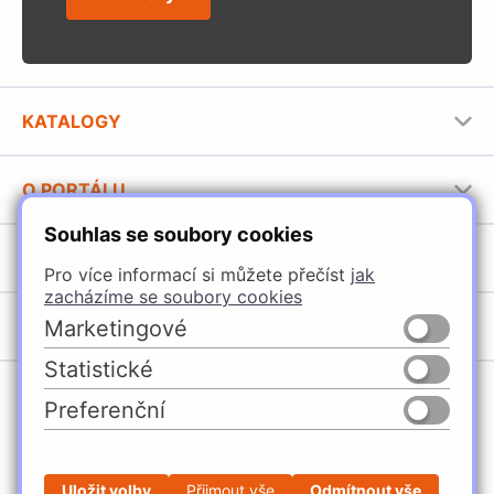
KATALOGY
Nábytkové kování Häfele
O PORTÁLU
Stavební katalog Häfele
Souhlas se soubory cookies
Provozovatel portálu
Brožury Häfele
SORTIMENT
Jak používat portál
Pro více informací si můžete přečíst
jak
zacházíme se soubory cookies
Úchytky
POBOČKY
Marketingové
Nábytkové kování
Statistické
Domašín
Vybavení kuchyní
Preferenční
Vyškov
Osvětlení a elektro
Česko
Slovensko
Ostrava
Posuvné kování
Česká Třebová
Stavební kování
Uložit volby
Přijmout vše
Odmítnout vše