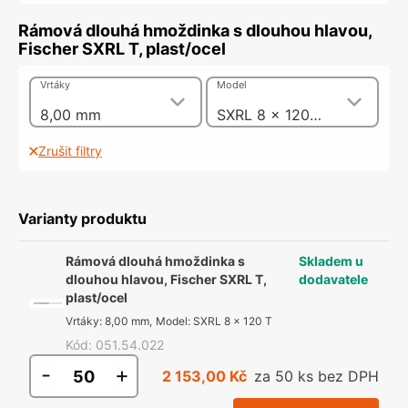
Rámová dlouhá hmoždinka s dlouhou hlavou,
Fischer SXRL T, plast/ocel
Vrtáky
Model
8,00 mm
SXRL 8 x 120 T
Zrušit filtry
Varianty produktu
Rámová dlouhá hmoždinka s
Skladem u
dlouhou hlavou, Fischer SXRL T,
dodavatele
plast/ocel
Vrtáky
:
8,00 mm
,
Model
:
SXRL 8 x 120 T
Kód
:
051.54.022
-
+
2 153,00 Kč
za 50 ks bez DPH