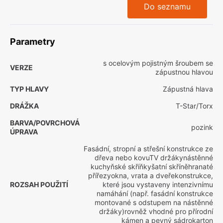
Do seznamu
Parametry
s ocelovým pojistným šroubem se
VERZE
zápustnou hlavou
TYP HLAVY
Zápustná hlava
DRÁŽKA
T-Star/Torx
BARVA/POVRCHOVÁ
pozink
ÚPRAVA
Fasádní, stropní a střešní konstrukce ze
dřeva nebo kovuTV držákynástěnné
kuchyňské skříňkyšatní skříněhranaté
přířezyokna, vrata a dveřekonstrukce,
ROZSAH POUŽITÍ
které jsou vystaveny intenzivnímu
namáhání (např. fasádní konstrukce
montované s odstupem na nástěnné
držáky)rovněž vhodné pro přírodní
kámen a pevný sádrokarton