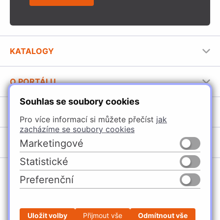
KATALOGY
Nábytkové kování Häfele
O PORTÁLU
Stavební katalog Häfele
Souhlas se soubory cookies
Provozovatel portálu
Brožury Häfele
SORTIMENT
Jak používat portál
Pro více informací si můžete přečíst
jak
zacházíme se soubory cookies
Úchytky
POBOČKY
Marketingové
Nábytkové kování
Statistické
Domašín
Vybavení kuchyní
Preferenční
Vyškov
Osvětlení a elektro
Česko
Slovensko
Ostrava
Posuvné kování
Česká Třebová
Stavební kování
Uložit volby
Přijmout vše
Odmítnout vše