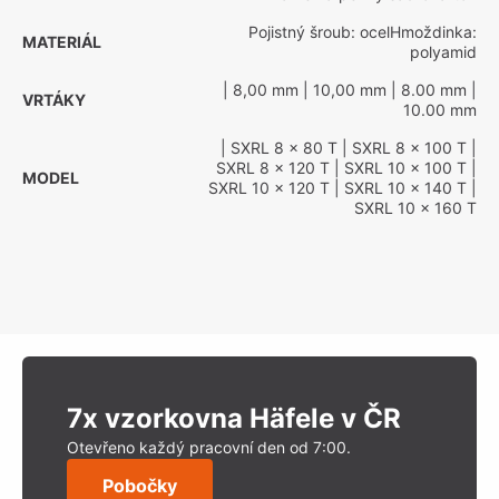
Pojistný šroub: ocelHmoždinka:
MATERIÁL
polyamid
| 8,00 mm
| 10,00 mm
| 8.00 mm
|
VRTÁKY
10.00 mm
| SXRL 8 x 80 T
| SXRL 8 x 100 T
|
SXRL 8 x 120 T
| SXRL 10 x 100 T
|
MODEL
SXRL 10 x 120 T
| SXRL 10 x 140 T
|
SXRL 10 x 160 T
7x vzorkovna Häfele v ČR
Otevřeno každý pracovní den od 7:00.
Pobočky