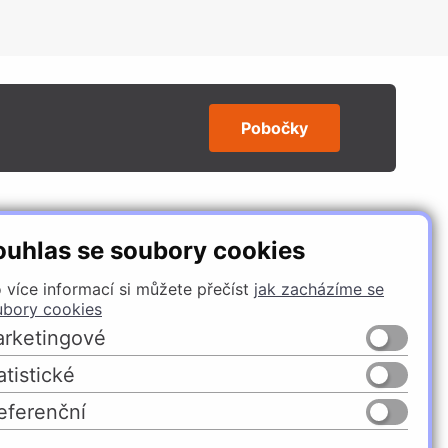
Pobočky
SLEDUJTE NÁS
ouhlas se soubory cookies
 více informací si můžete přečíst
jak zacházíme se
ubory cookies
rketingové
atistické
eferenční
Česko
Slovensko