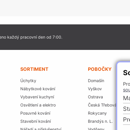
eno každý pracovní den od 7:00.
SORTIMENT
POBOČKY
S
Úchytky
Domašín
Pro
Nábytkové kování
Vyškov
so
Vybavení kuchyní
Ostrava
Ma
Osvětlení a elektro
Česká Třebová
St
Posuvné kování
Rokycany
Pr
Stavební kování
Brandýs n. L.
Nářadí a příslušenství
Vodňany