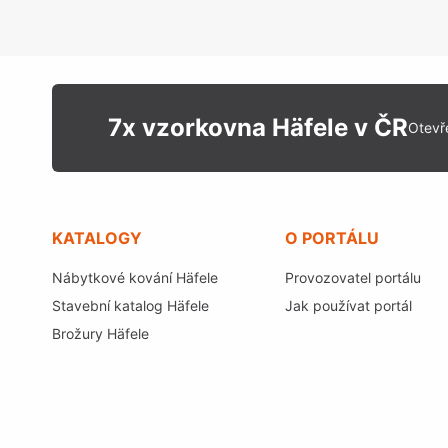
7x vzorkovna Häfele v ČR
Otevř
KATALOGY
O PORTÁLU
Nábytkové kování Häfele
Provozovatel portálu
Stavební katalog Häfele
Jak používat portál
Brožury Häfele