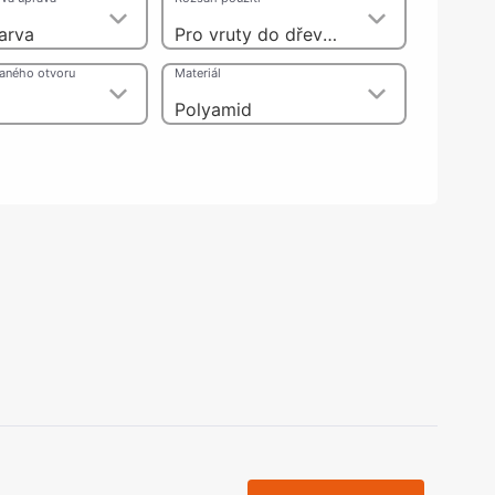
olečka
barva
Pro vruty do dřeva s průměrem závitu do 4 mm
olové nohy, Nábytkové nohy a
chanismy nastavení
taného otvoru
Materiál
olová kování
bytkové kluzáky a kolečka
Polyamid