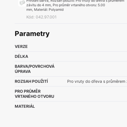
Přírodní barva
,
Rozsah použití
:
Pro vruty do dřeva s průměrem
závitu do 4 mm
,
Pro průměr vrtaného otvoru
:
5.00
mm
,
Materiál
:
Polyamid
Kód
:
042.97.001
Parametry
VERZE
DÉLKA
BARVA/POVRCHOVÁ
ÚPRAVA
ROZSAH POUŽITÍ
Pro vruty do dřeva s průměrem
PRO PRŮMĚR
VRTANÉHO OTVORU
MATERIÁL