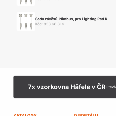
Sada závěsů, Nimbus, pro Lighting Pad R
Kód
:
833.66.814
7x vzorkovna Häfele v ČR
Otevř
KATALOGY
O PORTÁLU