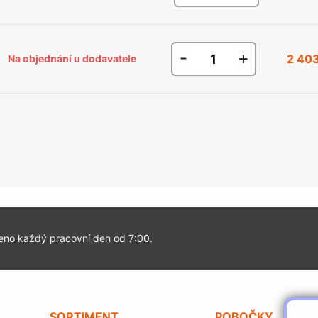
-
+
2 40
Na objednání u dodavatele
eno každý pracovní den od 7:00.
SORTIMENT
POBOČKY