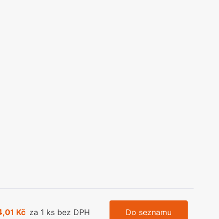
olečka
olové nohy, Nábytkové nohy a
chanismy nastavení
olová kování
bytkové kluzáky a kolečka
4,01 Kč
za 1 ks bez DPH
Do seznamu