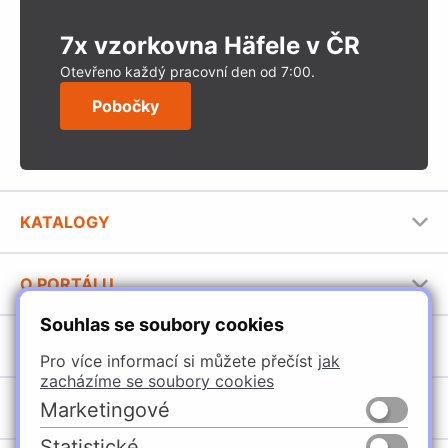
7x vzorkovna Häfele v ČR
Otevřeno každý pracovní den od 7:00.
Pobočky
KATALOGY
Nábytkové kování Häfele
O PORTÁLU
Stavební katalog Häfele
Souhlas se soubory cookies
Provozovatel portálu
Brožury Häfele
SORTIMENT
Jak používat portál
Pro více informací si můžete přečíst
jak
zacházíme se soubory cookies
Úchytky
POBOČKY
Marketingové
Nábytkové kování
Statistické