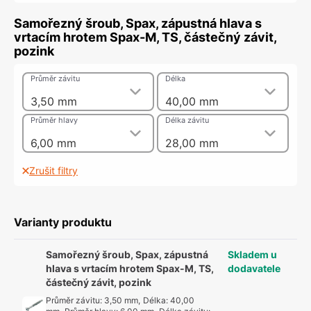
Samořezný šroub, Spax, zápustná hlava s
vrtacím hrotem Spax-M, TS, částečný závit,
pozink
Průměr závitu
Délka
3,50 mm
40,00 mm
Průměr hlavy
Délka závitu
6,00 mm
28,00 mm
Zrušit filtry
Varianty produktu
Samořezný šroub, Spax, zápustná
Skladem u
hlava s vrtacím hrotem Spax-M, TS,
dodavatele
částečný závit, pozink
Průměr závitu
:
3,50 mm
,
Délka
:
40,00