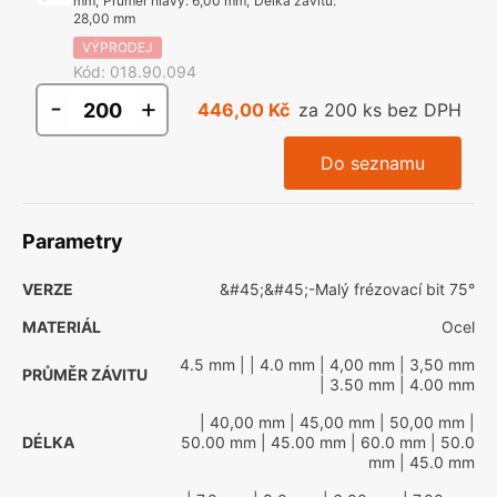
mm
,
Průměr hlavy
:
6,00 mm
,
Délka závitu
:
28,00 mm
VÝPRODEJ
Kód
:
018.90.094
-
+
446,00 Kč
za 200 ks bez DPH
Do seznamu
Parametry
VERZE
&#45;&#45;-Malý frézovací bit 75°
MATERIÁL
Ocel
4.5 mm
|
| 4.0 mm
| 4,00 mm
| 3,50 mm
PRŮMĚR ZÁVITU
| 3.50 mm
| 4.00 mm
| 40,00 mm
| 45,00 mm
| 50,00 mm
|
DÉLKA
50.00 mm
| 45.00 mm
| 60.0 mm
| 50.0
mm
| 45.0 mm