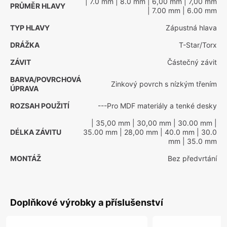
| 7.0 mm
| 8.0 mm
| 6,00 mm
| 7,00 mm
PRŮMĚR HLAVY
| 7.00 mm
| 6.00 mm
TYP HLAVY
Zápustná hlava
DRÁŽKA
T-Star/Torx
ZÁVIT
Částečný závit
BARVA/POVRCHOVÁ
Zinkový povrch s nízkým třením
ÚPRAVA
ROZSAH POUŽITÍ
---Pro MDF materiály a tenké desky
| 35,00 mm
| 30,00 mm
| 30.00 mm
|
DÉLKA ZÁVITU
35.00 mm
| 28,00 mm
| 40.0 mm
| 30.0
mm
| 35.0 mm
MONTÁŽ
Bez předvrtání
Doplňkové výrobky a příslušenství