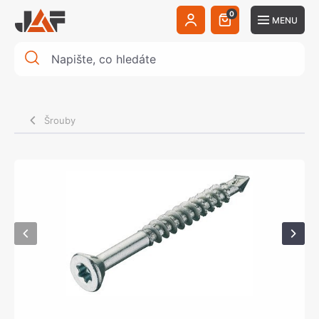
0
MENU
Šrouby