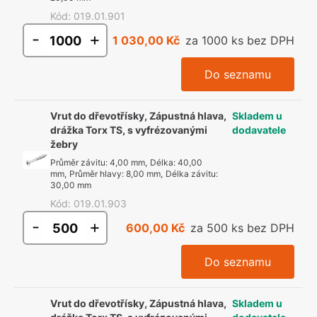
Kód
:
019.01.901
-
+
1 030,00 Kč
za 1000 ks bez DPH
Do seznamu
Vrut do dřevotřísky, Zápustná hlava,
Skladem u
drážka Torx TS, s vyfrézovanými
dodavatele
žebry
Průměr závitu
:
4,00 mm
,
Délka
:
40,00
mm
,
Průměr hlavy
:
8,00 mm
,
Délka závitu
:
30,00 mm
Kód
:
019.01.903
-
+
600,00 Kč
za 500 ks bez DPH
Do seznamu
Vrut do dřevotřísky, Zápustná hlava,
Skladem u