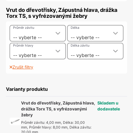
Vrut do dřevotřísky, Zápustná hlava, drážka
Torx TS, s vyfrézovanými žebry
Průměr závitu
Délka
-- vyberte --
-- vyberte --
Průměr hlavy
Délka závitu
-- vyberte --
-- vyberte --
Zrušit filtry
Varianty produktu
Vrut do dřevotřísky, Zápustná hlava,
Skladem u
drážka Torx TS, s vyfrézovanými
dodavatele
žebry
Průměr závitu
:
4,00 mm
,
Délka
:
30,00
mm
,
Průměr hlavy
:
8,00 mm
,
Délka závitu
:
20,00 mm