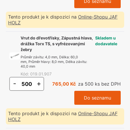
Do seznamu
Tento produkt je k dispozici na
Online-Shopu JAF
HOLZ
Vrut do dřevotřísky, Zápustná hlava,
Skladem u
drážka Torx TS, s vyfrézovanými
dodavatele
žebry
Průměr závitu
:
4,0 mm
,
Délka
:
60,0
mm
,
Průměr hlavy
:
8,0 mm
,
Délka závitu
:
40,0 mm
Kód
:
019.01.907
-
+
765,00 Kč
za 500 ks bez DPH
Do seznamu
Tento produkt je k dispozici na
Online-Shopu JAF
HOLZ