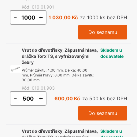
Kód
:
019.01.901
-
+
1 030,00 Kč
za 1000 ks bez DPH
Do seznamu
Vrut do dřevotřísky, Zápustná hlava,
Skladem u
drážka Torx TS, s vyfrézovanými
dodavatele
žebry
Průměr závitu
:
4,00 mm
,
Délka
:
40,00
mm
,
Průměr hlavy
:
8,00 mm
,
Délka závitu
:
30,00 mm
Kód
:
019.01.903
-
+
600,00 Kč
za 500 ks bez DPH
Do seznamu
Vrut do dřevotřísky, Zápustná hlava,
Skladem u