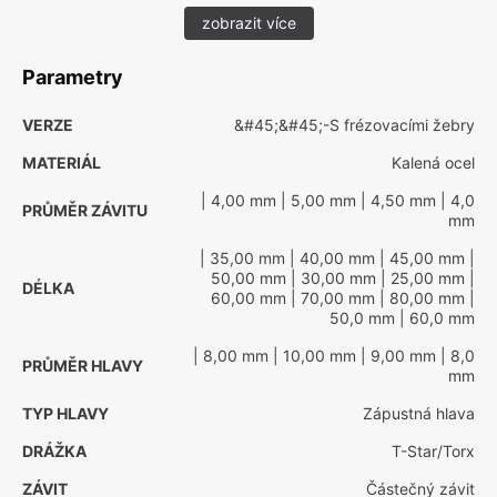
zobrazit více
Parametry
VERZE
&#45;&#45;-S frézovacími žebry
MATERIÁL
Kalená ocel
| 4,00 mm
| 5,00 mm
| 4,50 mm
| 4,0
PRŮMĚR ZÁVITU
mm
| 35,00 mm
| 40,00 mm
| 45,00 mm
|
50,00 mm
| 30,00 mm
| 25,00 mm
|
DÉLKA
60,00 mm
| 70,00 mm
| 80,00 mm
|
50,0 mm
| 60,0 mm
| 8,00 mm
| 10,00 mm
| 9,00 mm
| 8,0
PRŮMĚR HLAVY
mm
TYP HLAVY
Zápustná hlava
DRÁŽKA
T-Star/Torx
ZÁVIT
Částečný závit