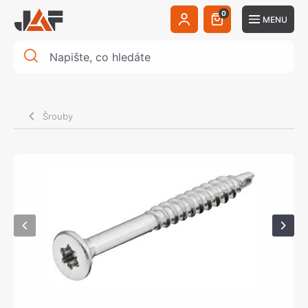
0
MENU
Šrouby