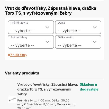
Vrut do dřevotřísky, Zápustná hlava, drážka
Torx TS, s vyfrézovanými žebry
Průměr závitu
Délka
-- vyberte --
-- vyberte --
Průměr hlavy
Délka závitu
-- vyberte --
-- vyberte --
Zrušit filtry
Varianty produktu
Vrut do dřevotřísky, Zápustná hlava,
Skladem u
drážka Torx TS, s vyfrézovanými
dodavatele
žebry
Průměr závitu
:
4,00 mm
,
Délka
:
30,00
mm
,
Průměr hlavy
:
8,00 mm
,
Délka závitu
:
20,00 mm