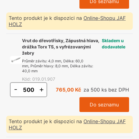
Do seznamu
Tento produkt je k dispozici na
Online-Shopu JAF
HOLZ
Vrut do dřevotřísky, Zápustná hlava,
Skladem u
drážka Torx TS, s vyfrézovanými
dodavatele
žebry
Průměr závitu
:
4,0 mm
,
Délka
:
60,0
mm
,
Průměr hlavy
:
8,0 mm
,
Délka závitu
:
40,0 mm
Kód
:
019.01.907
-
+
765,00 Kč
za 500 ks bez DPH
Do seznamu
Tento produkt je k dispozici na
Online-Shopu JAF
HOLZ