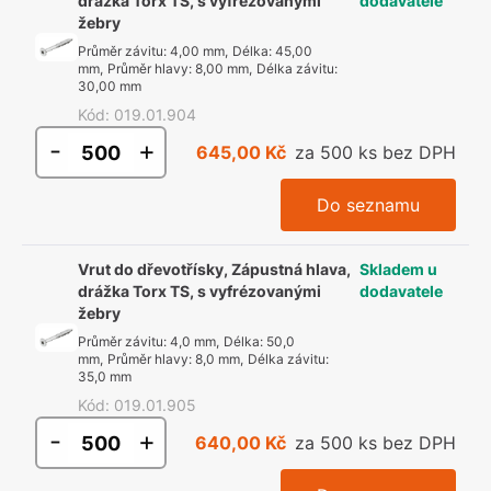
drážka Torx TS, s vyfrézovanými
dodavatele
žebry
Průměr závitu
:
4,00 mm
,
Délka
:
45,00
mm
,
Průměr hlavy
:
8,00 mm
,
Délka závitu
:
30,00 mm
Kód
:
019.01.904
-
+
645,00 Kč
za 500 ks bez DPH
Do seznamu
Vrut do dřevotřísky, Zápustná hlava,
Skladem u
drážka Torx TS, s vyfrézovanými
dodavatele
žebry
Průměr závitu
:
4,0 mm
,
Délka
:
50,0
mm
,
Průměr hlavy
:
8,0 mm
,
Délka závitu
:
35,0 mm
Kód
:
019.01.905
-
+
640,00 Kč
za 500 ks bez DPH